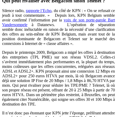
Qui peut rivaliser avec Belgacom sinon Telenet ?
Silence radio,
rapporte l’Echo
, du côté de KPN : « On se refusait ce
jeudi à tout commentaire. » Depuis lors, KPN Belgium semble
avoir confirmé l’information par la
voix de son porte-parole Bart
Vandersompele
à Datanews. L’opération de séparation
semble donc inéluctable en raison de la nécessité d’une clarification
des offres au sein-même de KPN Belgium, mais avant tout de la
position dominante de Belgacom et Telenet sur le marché des
connexions à Internet de « classe affaires ».
Depuis le printemps 2009, Belgacom a migré les offres à destination
des entreprises (TPI, PME) sur son réseau VDSL2. Celles-ci
s’avèrent immédiatement plus performantes et, la plupart du temps,
moins coûteuses que les offres concurrentes, reléguées aux réseaux
ADSL et ADSL2+. KPN proposait ainsi une connexion 12 Mbps en
ADSL2+ pour 250 euros HTVA par mois, là où Belgacom avance
déjà une solution IP Fixe de 20 Mbps / 1,8 Mbps à 86,70 HTVA par
mois. Qui peut rivaliser pour séduire les TPE/PME ? Telenet, là où
son propre réseau est présent, offrant de 20 à 25 Mbps à partir de 70
euros HTVA. Dans un périmètre plus restreint, à Bruxelles, on peut
également citer Numéricâble, qui soigne ses offres 30 et 100 Mbps à
destination des TPE.
Il n’est donc pas étonnant que KPN jette l’éponge, préférant attendre