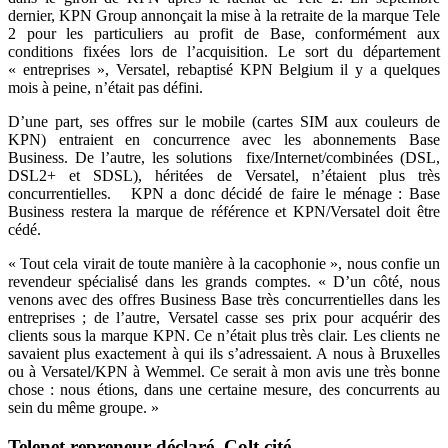
dernier, KPN Group annonçait la mise à la retraite de la marque Tele
2 pour les particuliers au profit de Base, conformément aux
conditions fixées lors de l’acquisition. Le sort du département
« entreprises », Versatel, rebaptisé KPN Belgium il y a quelques
mois à peine, n’était pas défini.
D’une part, ses offres sur le mobile (cartes SIM aux couleurs de
KPN) entraient en concurrence avec les abonnements Base
Business. De l’autre, les solutions fixe/Internet/combinées (DSL,
DSL2+ et SDSL), héritées de Versatel, n’étaient plus très
concurrentielles. KPN a donc décidé de faire le ménage : Base
Business restera la marque de référence et KPN/Versatel doit être
cédé.
« Tout cela virait de toute manière à la cacophonie », nous confie un
revendeur spécialisé dans les grands comptes. « D’un côté, nous
venons avec des offres Business Base très concurrentielles dans les
entreprises ; de l’autre, Versatel casse ses prix pour acquérir des
clients sous la marque KPN. Ce n’était plus très clair. Les clients ne
savaient plus exactement à qui ils s’adressaient. A nous à Bruxelles
ou à Versatel/KPN à Wemmel. Ce serait à mon avis une très bonne
chose : nous étions, dans une certaine mesure, des concurrents au
sein du même groupe. »
Telenet repreneur déclaré, Colt cité