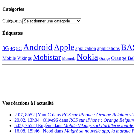
Catégories
Catégories
Étiquettes
Android
BA
Apple
3G
application
applications
5G
4G
Nokia
Mobistar
Orange Be
Mobile Vikings
Motorola
Orange
Vos réactions à l'actualité
2.07, 8h52 | YannC dans
RCS sur iPhone : Orange Belgium vi
20.02, 13h04 | Olive96 dans
RCS sur iPhone : Orange Belgium
5.09, 7h52 | Eugène dans
Mobile Vikings sort l’artillerie lour
16.08, 15h46 | Neod dans
Malgré sa nouvelle app, la marque P