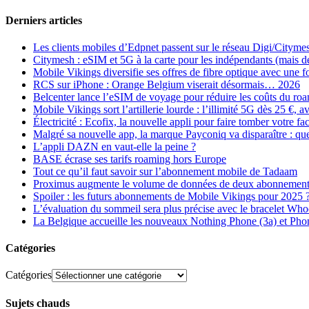
Derniers articles
Les clients mobiles d’Edpnet passent sur le réseau Digi/Cityme
Citymesh : eSIM et 5G à la carte pour les indépendants (mais des 
Mobile Vikings diversifie ses offres de fibre optique avec une
RCS sur iPhone : Orange Belgium viserait désormais… 2026
Belcenter lance l’eSIM de voyage pour réduire les coûts du r
Mobile Vikings sort l’artillerie lourde : l’illimité 5G dès 25 €
Électricité : Ecofix, la nouvelle appli pour faire tomber votre fa
Malgré sa nouvelle app, la marque Payconiq va disparaître : qu
L’appli DAZN en vaut-elle la peine ?
BASE écrase ses tarifs roaming hors Europe
Tout ce qu’il faut savoir sur l’abonnement mobile de Tadaam
Proximus augmente le volume de données de deux abonnement
Spoiler : les futurs abonnements de Mobile Vikings pour 2025 
L’évaluation du sommeil sera plus précise avec le bracelet Wh
La Belgique accueille les nouveaux Nothing Phone (3a) et Pho
Catégories
Catégories
Sujets chauds