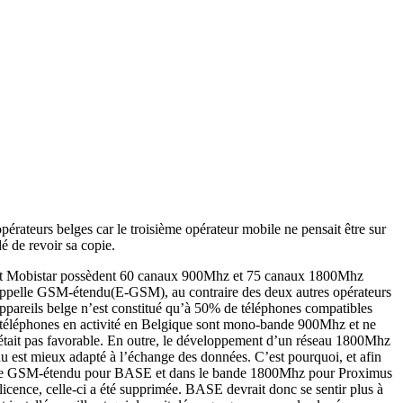
érateurs belges car le troisième opérateur mobile ne pensait être sur
é de revoir sa copie.
mus et Mobistar possèdent 60 canaux 900Mhz et 75 canaux 1800Mhz
appelle GSM-étendu(E-GSM), au contraire des deux autres opérateurs
appareils belge n’est constitué qu’à 50% de téléphones compatibles
s téléphones en activité en Belgique sont mono-bande 900Mhz et ne
i était pas favorable. En outre, le développement d’un réseau 1800Mhz
 est mieux adapté à l’échange des données. C’est pourquoi, et afin
 bande GSM-étendu pour BASE et dans le bande 1800Mhz pour Proximus
licence, celle-ci a été supprimée. BASE devrait donc se sentir plus à