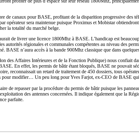
ront profiter de plus d’espace sur leur réseau 1800Mhz, principalement i
bre de canaux pour BASE, profitant de la disparition progressive des té
r opérateur sera maintenue puisque Proximus et Mobistar obtiendront
er la totalité du marché belge.
 aurait de livrer une licence 1800Mhz à BASE. L’handicap est beaucoup 
 des autorités régionales et communales compétentes au niveau des perm
rché. BASE n’aura accès à la bande 900Mhz classique que dans quelque
llon des Affaires Intérieures et de la Fonction Publique) nous confiait
 BASE. En effet, les permis de bâtir étant bloqués, BASE ne pouvait séd
re, reconnaissait un retard de traitement de 450 dossiers, tous opérateur
mois pour modifier… Un peu long pour Yves Farjot, ex-CEO de BASE qui
ssaire de repasser par la procédure du permis de bâtir puisque les panne
’exploitation des antennes concernées. Il indique également que la Ré
nce parfaite.