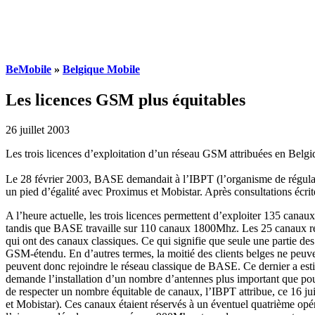
BeMobile
»
Belgique Mobile
Les licences GSM plus équitables
26 juillet 2003
Les trois licences d’exploitation d’un réseau GSM attribuées en Bel
Le 28 février 2003, BASE demandait à l’IBPT (l’organisme de régulation
un pied d’égalité avec Proximus et Mobistar. Après consultations écrit
A l’heure actuelle, les trois licences permettent d’exploiter 135 ca
tandis que BASE travaille sur 110 canaux 1800Mhz. Les 25 canaux re
qui ont des canaux classiques. Ce qui signifie que seule une partie d
GSM-étendu. En d’autres termes, la moitié des clients belges ne peu
peuvent donc rejoindre le réseau classique de BASE. Ce dernier a esti
demande l’installation d’un nombre d’antennes plus important que pou
de respecter un nombre équitable de canaux, l’IBPT attribue, ce 16
et Mobistar). Ces canaux étaient réservés à un éventuel quatrième opér