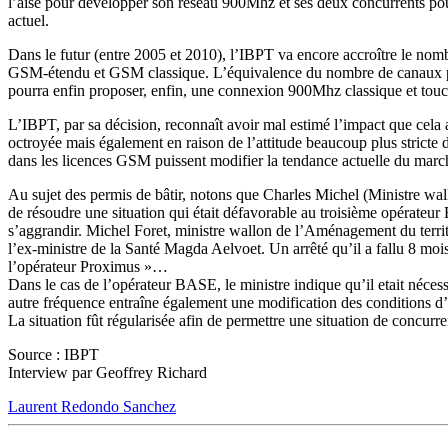
l’aise pour développer son réseau 900Mhz et ses deux concurrents pour
actuel.
Dans le futur (entre 2005 et 2010), l’IBPT va encore accroître le nom
GSM-étendu et GSM classique. L’équivalence du nombre de canaux pa
pourra enfin proposer, enfin, une connexion 900Mhz classique et touch
L’IBPT, par sa décision, reconnaît avoir mal estimé l’impact que cela
octroyée mais également en raison de l’attitude beaucoup plus stricte
dans les licences GSM puissent modifier la tendance actuelle du ma
Au sujet des permis de bâtir, notons que Charles Michel (Ministre wa
de résoudre une situation qui était défavorable au troisième opérateur
s’aggrandir. Michel Foret, ministre wallon de l’Aménagement du territoi
l’ex-ministre de la Santé Magda Aelvoet. Un arrêté qu’il a fallu 8 
l’opérateur Proximus »…
Dans le cas de l’opérateur BASE, le ministre indique qu’il etait néce
autre fréquence entraîne également une modification des conditions d
La situation fût régularisée afin de permettre une situation de concurre
Source : IBPT
Interview par Geoffrey Richard
Laurent Redondo Sanchez