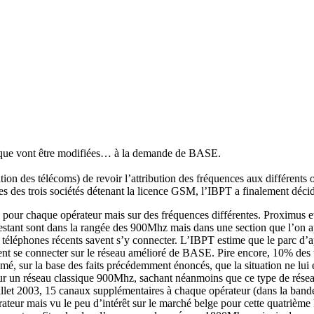
gique vont être modifiées… à la demande de BASE.
 des télécoms) de revoir l’attribution des fréquences aux différents op
es des trois sociétés détenant la licence GSM, l’IBPT a finalement décid
naux pour chaque opérateur mais sur des fréquences différentes. Proxi
stant sont dans la rangée des 900Mhz mais dans une section que l’on 
es téléphones récents savent s’y connecter. L’IBPT estime que le parc d’
vent se connecter sur le réseau amélioré de BASE. Pire encore, 10% de
mé, sur la base des faits précédemment énoncés, que la situation ne lu
r un réseau classique 900Mhz, sachant néanmoins que ce type de réseau
 juillet 2003, 15 canaux supplémentaires à chaque opérateur (dans la
ateur mais vu le peu d’intérêt sur le marché belge pour cette quatrième 