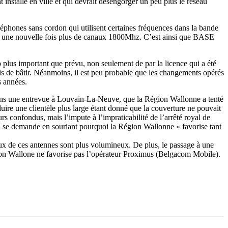
nstallé en ville et qui devrait désengorger un peu plus le réseau
léphones sans cordon qui utilisent certaines fréquences dans la bande
 une nouvelle fois plus de canaux 1800Mhz. C’est ainsi que BASE
plus important que prévu, non seulement de par la licence qui a été
is de bâtir. Néanmoins, il est peu probable que les changements opérés
s années.
 dans une entrevue à Louvain-La-Neuve, que la Région Wallonne a tenté
uire une clientèle plus large étant donné que la couverture ne pouvait
s confondus, mais l’impute à l’impraticabilité de l’arrêté royal de
 se demande en souriant pourquoi la Région Wallonne « favorise tant
aux de ces antennes sont plus volumineux. De plus, le passage à une
gion Wallone ne favorise pas l’opérateur Proximus (Belgacom Mobile).