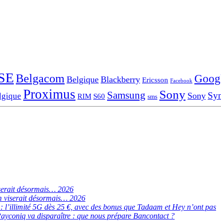
SE
Belgacom
Goog
Belgique
Blackberry
Ericsson
Facebook
Proximus
Sony
Samsung
Sy
Sony
lgique
RIM
S60
sms
serait désormais… 2026
 viserait désormais… 2026
de : l’illimité 5G dès 25 €, avec des bonus que Tadaam et Hey n’ont pas
ayconiq va disparaître : que nous prépare Bancontact ?