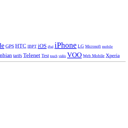
iPhone
le
iOS
HTC
GPS
LG
IBPT
Microsoft
mobile
iPad
VOO
Telenet
mbian
Xperia
tarifs
Test
Web Mobile
touch
vidéo