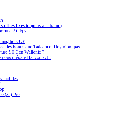
sh
offres fixes toujours à la traîne)
 formule 2 Gbps
oaming hors UE
, avec des bonus que Tadaam et Hey n’ont pas
cture à 0 € en Wallonie ?
e nous prépare Bancontact ?
s mobiles
?
oop
ne (3a) Pro