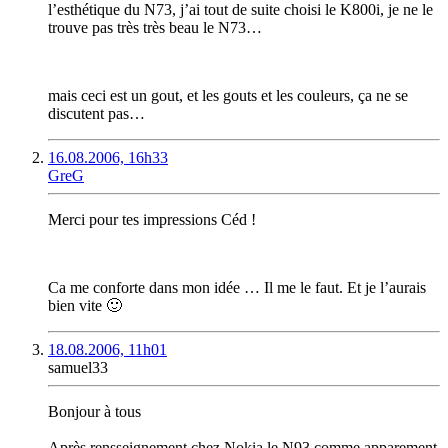
l’esthétique du N73, j’ai tout de suite choisi le K800i, je ne le
trouve pas très très beau le N73…
mais ceci est un gout, et les gouts et les couleurs, ça ne se
discutent pas…
16.08.2006, 16h33
GreG
Merci pour tes impressions Céd !
Ca me conforte dans mon idée … Il me le faut. Et je l’aurais
bien vite 🙂
18.08.2006, 11h01
samuel33
Bonjour à tous
Après rensseignement chez Nokia le N93 comme apparement