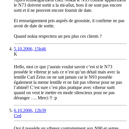
le N73 doivent sortir a la mi-aôut, hors il ne sont pas encore
sorti et il ne peuvent encore fournir de date.
Et rensseignement pris auprès de grossiste, il confirme ne pas
avoir de date de sortie.
Quand nokia respectera un peu plus ces clients ?
5.10.2006, 15h46
K
Hello, moi ce que j’aurais voulut savoir c’est si le N73
posséde le vibreur je sais ce n’est qu’un détail mais avec la
lentille Carl Zeiss on ne sait jamais car le N93 posséde
également la meme lentille et ne fait pas vibreur pour ne pas
l’abimé! C’est sure c’est plus pratique avec vibreur surtt
quand on veut le mettre en mode silencieux pour ne pas
déranger …. Merci !! :p
6.10.2006, 12h39
Ced
Oui il possède un vibreur contrairement aux N90 et autres