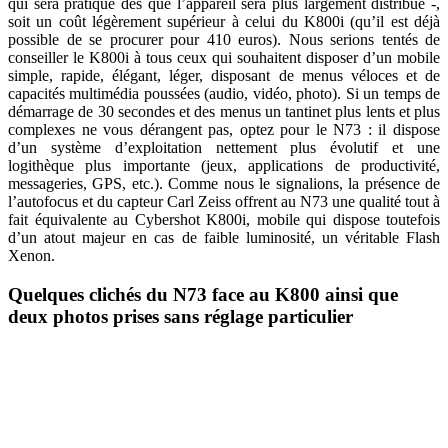
qui sera pratiqué dès que l’appareil sera plus largement distribué -,
soit un coût légèrement supérieur à celui du K800i (qu’il est déjà
possible de se procurer pour 410 euros). Nous serions tentés de
conseiller le K800i à tous ceux qui souhaitent disposer d’un mobile
simple, rapide, élégant, léger, disposant de menus véloces et de
capacités multimédia poussées (audio, vidéo, photo). Si un temps de
démarrage de 30 secondes et des menus un tantinet plus lents et plus
complexes ne vous dérangent pas, optez pour le N73 : il dispose
d’un système d’exploitation nettement plus évolutif et une
logithèque plus importante (jeux, applications de productivité,
messageries, GPS, etc.). Comme nous le signalions, la présence de
l’autofocus et du capteur Carl Zeiss offrent au N73 une qualité tout à
fait équivalente au Cybershot K800i, mobile qui dispose toutefois
d’un atout majeur en cas de faible luminosité, un véritable Flash
Xenon.
Quelques clichés du N73 face au K800 ainsi que
deux photos prises sans réglage particulier