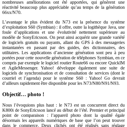
nombreuses améliorations ont été apportées, qui génèrent une
réactivité beaucoup plus appréciable qu’au temps de la génération
66xx/N70.
L’avantage le plus évident du N73 est la présence du système
d’exploitation S60 (Symbian) : il offre, outre la logithèque Java, une
foule d’applications et une évolutivité nettement supérieure au
modèle de SonyEricsson. On peut ainsi acquérir une grande variété
de logiciels gratuits ou payants, allant du GPS à des messageries
instantanées en passant par des guides, des dictionnaires, des
utilitaires. Les applications d’ancienne génération sont peu à peu
portées pour cette nouvelle génération de téléphones Symbian, en ce
compris par exemple le logiciel routier Route66 ou encore QuickIM
et AgileMessenger. Yahoo! développe également une suite de
logiciels de synchronisation et de consultation de services (dont le
courriel et l’agenda) pour le système S60 : Yahoo! Go devrait
d’ailleurs rapidement être disponible pour les N73/N80/N91/N93.
Objectif… photo !
Nous l’évoquions plus haut : le N73 est un concurrent direct du
K800i de SonyEricsson lancé au début de l’été. Premier et principal
point de comparaison : l’appareil photo dont la qualité égale
désormais les appareils numériques de base que l’on peut trouver
dans le commerce. Deux clichés ont été réalisés sans réglage