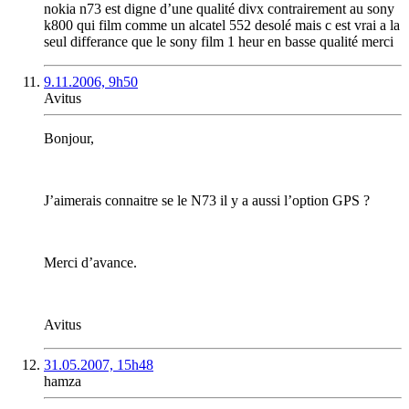
nokia n73 est digne d’une qualité divx contrairement au sony
k800 qui film comme un alcatel 552 desolé mais c est vrai a la
seul differance que le sony film 1 heur en basse qualité merci
9.11.2006, 9h50
Avitus
Bonjour,
J’aimerais connaitre se le N73 il y a aussi l’option GPS ?
Merci d’avance.
Avitus
31.05.2007, 15h48
hamza