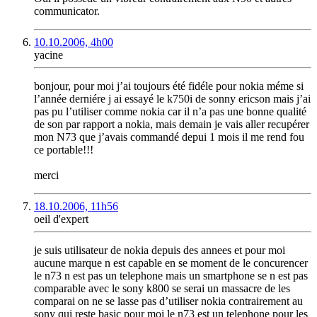
communicator.
10.10.2006, 4h00
yacine
bonjour, pour moi j’ai toujours été fidéle pour nokia méme si
l’année derniére j ai essayé le k750i de sonny ericson mais j’ai
pas pu l’utiliser comme nokia car il n’a pas une bonne qualité
de son par rapport a nokia, mais demain je vais aller recupérer
mon N73 que j’avais commandé depui 1 mois il me rend fou
ce portable!!!
merci
18.10.2006, 11h56
oeil d'expert
je suis utilisateur de nokia depuis des annees et pour moi
aucune marque n est capable en se moment de le concurencer
le n73 n est pas un telephone mais un smartphone se n est pas
comparable avec le sony k800 se serai un massacre de les
comparai on ne se lasse pas d’utiliser nokia contrairement au
sony qui reste basic pour moi le n73 est un telephone pour les