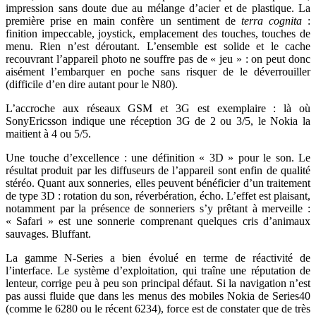
impression sans doute due au mélange d’acier et de plastique. La
première prise en main confère un sentiment de
terra cognita
:
finition impeccable, joystick, emplacement des touches, touches de
menu. Rien n’est déroutant. L’ensemble est solide et le cache
recouvrant l’appareil photo ne souffre pas de « jeu » : on peut donc
aisément l’embarquer en poche sans risquer de le déverrouiller
(difficile d’en dire autant pour le N80).
L’accroche aux réseaux GSM et 3G est exemplaire : là où
SonyEricsson indique une réception 3G de 2 ou 3/5, le Nokia la
maitient à 4 ou 5/5.
Une touche d’excellence : une définition « 3D » pour le son. Le
résultat produit par les diffuseurs de l’appareil sont enfin de qualité
stéréo. Quant aux sonneries, elles peuvent bénéficier d’un traitement
de type 3D : rotation du son, réverbération, écho. L’effet est plaisant,
notamment par la présence de sonneriers s’y prêtant à merveille :
« Safari » est une sonnerie comprenant quelques cris d’animaux
sauvages. Bluffant.
La gamme N-Series a bien évolué en terme de réactivité de
l’interface. Le système d’exploitation, qui traîne une réputation de
lenteur, corrige peu à peu son principal défaut. Si la navigation n’est
pas aussi fluide que dans les menus des mobiles Nokia de Series40
(comme le 6280 ou le récent 6234), force est de constater que de très