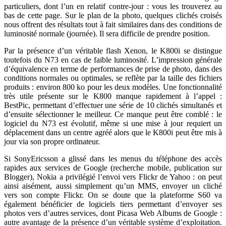
particuliers, dont l’un en relatif contre-jour : vous les trouverez au
bas de cette page. Sur le plan de la photo, quelques clichés croisés
nous offrent des résultats tout à fait similaires dans des conditions de
luminosité normale (journée). Il sera difficile de prendre position.
Par la présence d’un véritable flash Xenon, le K800i se distingue
toutefois du N73 en cas de faible luminosité. L’impression générale
d’équivalence en terme de performances de prise de photo, dans des
conditions normales ou optimales, se reflète par la taille des fichiers
produits : environ 800 ko pour les deux modèles. Une fonctionnalité
très utile présente sur le K800 manque rapidement à l’appel :
BestPic, permettant d’effectuer une série de 10 clichés simultanés et
d’ensuite sélectionner le meilleur. Ce manque peut être comblé : le
logiciel du N73 est évolutif, même si une mise à jour requiert un
déplacement dans un centre agréé alors que le K800i peut être mis à
jour via son propre ordinateur.
Si SonyEricsson a glissé dans les menus du téléphone des accès
rapides aux services de Google (recherche mobile, publication sur
Blogger), Nokia a privilégié l’envoi vers Flickr de Yahoo : on peut
ainsi aisément, aussi simplement qu’un MMS, envoyer un cliché
vers son compte Flickr. On se doute que la plateforme S60 va
également bénéficier de logiciels tiers permettant d’envoyer ses
photos vers d’autres services, dont Picasa Web Albums de Google :
autre avantage de la présence d’un véritable système d’exploitation.