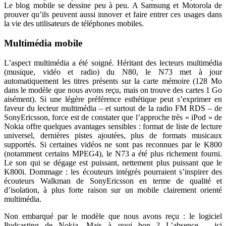
Le blog mobile se dessine peu à peu. A Samsung et Motorola de
prouver qu’ils peuvent aussi innover et faire entrer ces usages dans
la vie des utilisateurs de téléphones mobiles.
Multimédia mobile
L’aspect multimédia a été soigné. Héritant des lecteurs multimédia
(musique, vidéo et radio) du N80, le N73 met à jour
automatiquement les titres présents sur la carte mémoire (128 Mo
dans le modèle que nous avons reçu, mais on trouve des cartes 1 Go
aisément). Si une légère préférence esthétique peut s’exprimer en
faveur du lecteur multimédia – et surtout de la radio FM RDS – de
SonyEricsson, force est de constater que l’approche très « iPod » de
Nokia offre quelques avantages sensibles : format de liste de lecture
universel, dernières pistes ajoutées, plus de formats musicaux
supportés. Si certaines vidéos ne sont pas reconnues par le K800
(notamment certains MPEG4), le N73 a été plus richement fourni.
Le son qui se dégage est puissant, nettement plus puissant que le
K800i. Dommage : les écouteurs intégrés pourraient s’inspirer des
écouteurs Walkman de SonyEricsson en terme de qualité et
d’isolation, à plus forte raison sur un mobile clairement orienté
multimédia.
Non embarqué par le modèle que nous avons reçu : le logiciel
Podcasting de Nokia. Mais à quoi bon ? L’absence – ici