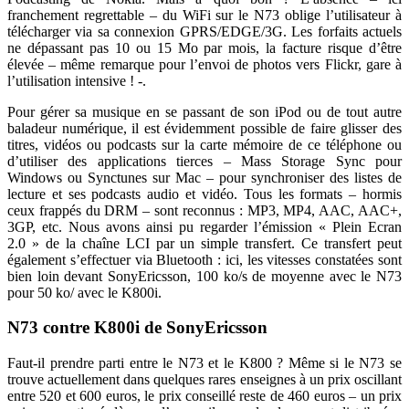
franchement regrettable – du WiFi sur le N73 oblige l’utilisateur à
télécharger via sa connexion GPRS/EDGE/3G. Les forfaits actuels
ne dépassant pas 10 ou 15 Mo par mois, la facture risque d’être
élevée – même remarque pour l’envoi de photos vers Flickr, gare à
l’utilisation intensive ! -.
Pour gérer sa musique en se passant de son iPod ou de tout autre
baladeur numérique, il est évidemment possible de faire glisser des
titres, vidéos ou podcasts sur la carte mémoire de ce téléphone ou
d’utiliser des applications tierces – Mass Storage Sync pour
Windows ou Synctunes sur Mac – pour synchroniser des listes de
lecture et ses podcasts audio et vidéo. Tous les formats – hormis
ceux frappés du DRM – sont reconnus : MP3, MP4, AAC, AAC+,
3GP, etc. Nous avons ainsi pu regarder l’émission « Plein Ecran
2.0 » de la chaîne LCI par un simple transfert. Ce transfert peut
également s’effectuer via Bluetooth : ici, les vitesses constatées sont
bien loin devant SonyEricsson, 100 ko/s de moyenne avec le N73
pour 50 ko/ avec le K800i.
N73 contre K800i de SonyEricsson
Faut-il prendre parti entre le N73 et le K800 ? Même si le N73 se
trouve actuellement dans quelques rares enseignes à un prix oscillant
entre 520 et 600 euros, le prix conseillé reste de 460 euros – un prix