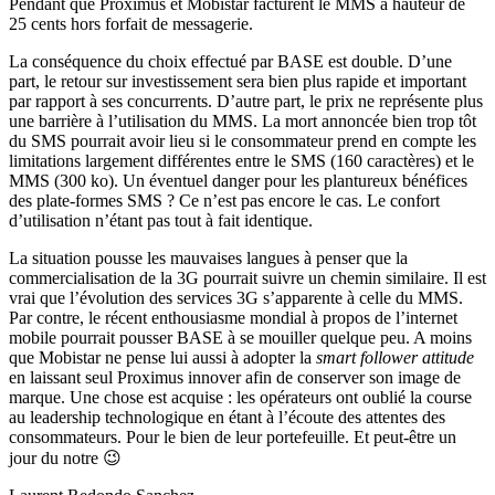
Pendant que Proximus et Mobistar facturent le MMS à hauteur de
25 cents hors forfait de messagerie.
La conséquence du choix effectué par BASE est double. D’une
part, le retour sur investissement sera bien plus rapide et important
par rapport à ses concurrents. D’autre part, le prix ne représente plus
une barrière à l’utilisation du MMS. La mort annoncée bien trop tôt
du SMS pourrait avoir lieu si le consommateur prend en compte les
limitations largement différentes entre le SMS (160 caractères) et le
MMS (300 ko). Un éventuel danger pour les plantureux bénéfices
des plate-formes SMS ? Ce n’est pas encore le cas. Le confort
d’utilisation n’étant pas tout à fait identique.
La situation pousse les mauvaises langues à penser que la
commercialisation de la 3G pourrait suivre un chemin similaire. Il est
vrai que l’évolution des services 3G s’apparente à celle du MMS.
Par contre, le récent enthousiasme mondial à propos de l’internet
mobile pourrait pousser BASE à se mouiller quelque peu. A moins
que Mobistar ne pense lui aussi à adopter la
smart follower attitude
en laissant seul Proximus innover afin de conserver son image de
marque. Une chose est acquise : les opérateurs ont oublié la course
au leadership technologique en étant à l’écoute des attentes des
consommateurs. Pour le bien de leur portefeuille. Et peut-être un
jour du notre 😉