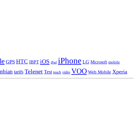
iPhone
le
iOS
HTC
GPS
LG
IBPT
Microsoft
mobile
iPad
VOO
Telenet
mbian
Xperia
tarifs
Test
Web Mobile
touch
vidéo