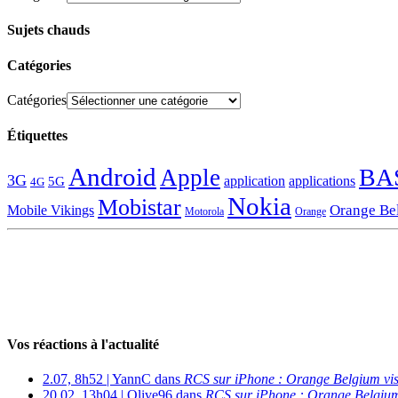
Sujets chauds
Catégories
Catégories
Étiquettes
Android
BA
Apple
3G
application
applications
5G
4G
Nokia
Mobistar
Orange Be
Mobile Vikings
Motorola
Orange
Vos réactions à l'actualité
2.07, 8h52 | YannC dans
RCS sur iPhone : Orange Belgium vi
20.02, 13h04 | Olive96 dans
RCS sur iPhone : Orange Belgium