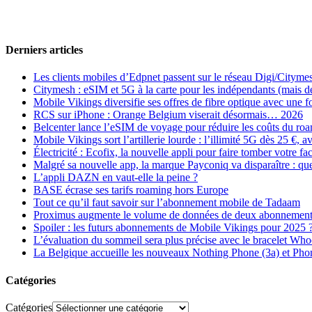
Derniers articles
Les clients mobiles d’Edpnet passent sur le réseau Digi/Cityme
Citymesh : eSIM et 5G à la carte pour les indépendants (mais des 
Mobile Vikings diversifie ses offres de fibre optique avec une
RCS sur iPhone : Orange Belgium viserait désormais… 2026
Belcenter lance l’eSIM de voyage pour réduire les coûts du r
Mobile Vikings sort l’artillerie lourde : l’illimité 5G dès 25 €
Électricité : Ecofix, la nouvelle appli pour faire tomber votre fa
Malgré sa nouvelle app, la marque Payconiq va disparaître : qu
L’appli DAZN en vaut-elle la peine ?
BASE écrase ses tarifs roaming hors Europe
Tout ce qu’il faut savoir sur l’abonnement mobile de Tadaam
Proximus augmente le volume de données de deux abonnement
Spoiler : les futurs abonnements de Mobile Vikings pour 2025 
L’évaluation du sommeil sera plus précise avec le bracelet Wh
La Belgique accueille les nouveaux Nothing Phone (3a) et Pho
Catégories
Catégories