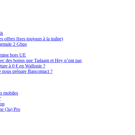
sh
offres fixes toujours à la traîne)
 formule 2 Gbps
oaming hors UE
, avec des bonus que Tadaam et Hey n’ont pas
cture à 0 € en Wallonie ?
e nous prépare Bancontact ?
s mobiles
?
oop
ne (3a) Pro