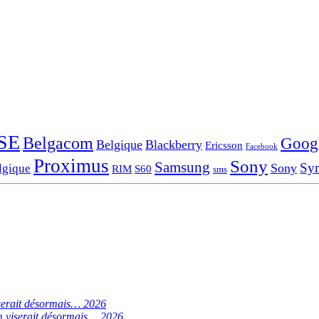
SE
Belgacom
Goog
Belgique
Blackberry
Ericsson
Facebook
Proximus
Sony
Samsung
Sy
Sony
lgique
RIM
S60
sms
serait désormais… 2026
 viserait désormais… 2026