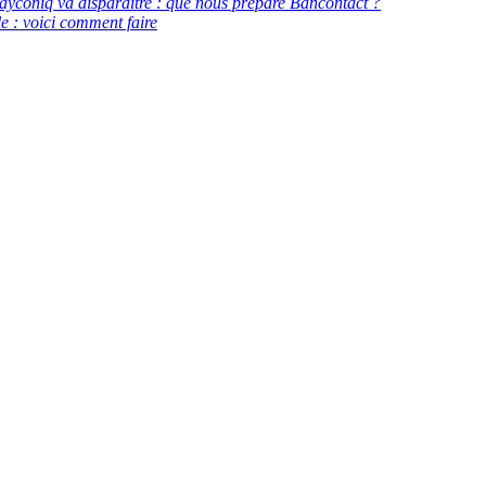
ayconiq va disparaître : que nous prépare Bancontact ?
e : voici comment faire