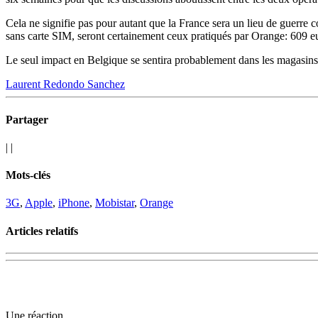
Cela ne signifie pas pour autant que la France sera un lieu de guerre
sans carte SIM, seront certainement ceux pratiqués par Orange: 609 
Le seul impact en Belgique se sentira probablement dans les magasins 
Laurent Redondo Sanchez
Partager
|
|
Mots-clés
3G
,
Apple
,
iPhone
,
Mobistar
,
Orange
Articles relatifs
Une réaction