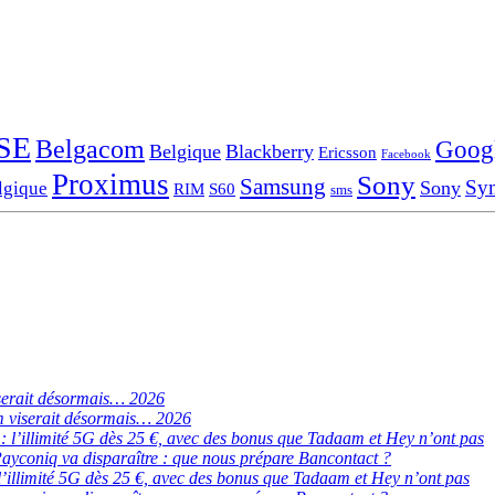
SE
Belgacom
Goog
Belgique
Blackberry
Ericsson
Facebook
Proximus
Sony
Samsung
Sy
Sony
lgique
RIM
S60
sms
serait désormais… 2026
 viserait désormais… 2026
de : l’illimité 5G dès 25 €, avec des bonus que Tadaam et Hey n’ont pas
ayconiq va disparaître : que nous prépare Bancontact ?
 : l’illimité 5G dès 25 €, avec des bonus que Tadaam et Hey n’ont pas