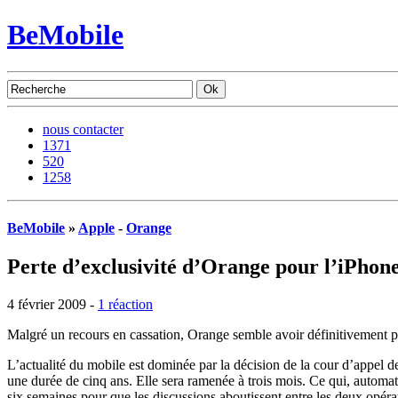
BeMobile
nous contacter
1371
520
1258
BeMobile
»
Apple
-
Orange
Perte d’exclusivité d’Orange pour l’iPhon
4 février 2009 -
1 réaction
Malgré un recours en cassation, Orange semble avoir définitivement p
L’actualité du mobile est dominée par la décision de la cour d’appel de
une durée de cinq ans. Elle sera ramenée à trois mois. Ce qui, autom
six semaines pour que les discussions aboutissent entre les deux opérat