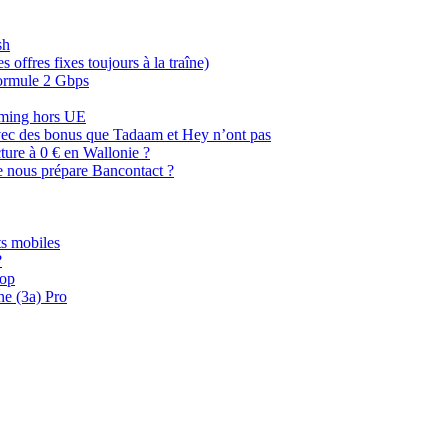
sh
offres fixes toujours à la traîne)
 formule 2 Gbps
oaming hors UE
, avec des bonus que Tadaam et Hey n’ont pas
cture à 0 € en Wallonie ?
e nous prépare Bancontact ?
s mobiles
?
oop
ne (3a) Pro