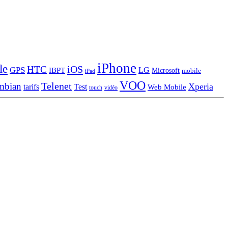
iPhone
le
iOS
HTC
GPS
LG
IBPT
Microsoft
mobile
iPad
VOO
Telenet
mbian
Xperia
tarifs
Test
Web Mobile
touch
vidéo