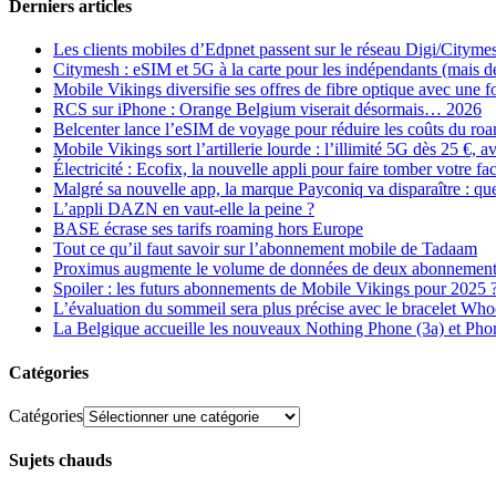
Derniers articles
Les clients mobiles d’Edpnet passent sur le réseau Digi/Cityme
Citymesh : eSIM et 5G à la carte pour les indépendants (mais des 
Mobile Vikings diversifie ses offres de fibre optique avec une
RCS sur iPhone : Orange Belgium viserait désormais… 2026
Belcenter lance l’eSIM de voyage pour réduire les coûts du r
Mobile Vikings sort l’artillerie lourde : l’illimité 5G dès 25 €
Électricité : Ecofix, la nouvelle appli pour faire tomber votre fa
Malgré sa nouvelle app, la marque Payconiq va disparaître : qu
L’appli DAZN en vaut-elle la peine ?
BASE écrase ses tarifs roaming hors Europe
Tout ce qu’il faut savoir sur l’abonnement mobile de Tadaam
Proximus augmente le volume de données de deux abonnement
Spoiler : les futurs abonnements de Mobile Vikings pour 2025 
L’évaluation du sommeil sera plus précise avec le bracelet Wh
La Belgique accueille les nouveaux Nothing Phone (3a) et Pho
Catégories
Catégories
Sujets chauds