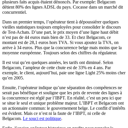
plusieurs faits acquis étaient dénoncés. Par exemple: Belgacom
détient 80% des lignes ADSL du pays. Cocasse dans un marché dit
concurrentiel.
Dans un premier temps, l’opérateur tient à dépoussiérer quelques
vieilles statistiques toujours employées pour consolider le discours
de Test-Achats. D’une part, le prix moyen d’une ligne haut débit
n’est pas de 44 euros mais bien de 33. Et chez Belgacom, ce
montant est de 28,1 euros hors TVA. Si vous ajoutez la TVA, on
arrive à 34 euros. Plus que la concurrence belge mais moins que la
moyenne européenne. Toujours selon des chiffres du régulateur.
Il est vrai qu’en quelques années, les tarifs ont diminué. Selon
Belgacom, l’ampleur de cette chute est de 33% en 4 ans. Par
exemple, le client, aujourd’hui, paie une ligne Light 25% moins cher
qu’en 2005.
Ensuite, l’opérateur indique qu’une séparation des compétences ne
serait pas bénéfique et souligne que les prix de revente des lignes à
la concurrence est réglé par l’IBPT. En réalité, c’est un peu ici que
se situe le seul et unique problème majeur. L’IBPT et Belgacom ont
un actionnaire commun: le gouvernement belge. Le conflit d’intérêts
est évident. Mais ce n’est ni la faute de l’IBPT, ni celle de
Belgacom.
Le souci est politique
.