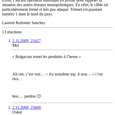
Enfin, l’ancien opérateur historique en profite pour rappeler la
situation des autres réseaux monopolistiques. En effet, le câble est
particulièrement fermé et très peu attaqué. Telenet est pourtant
numéro 1 dans le nord du pays.
Laurent Redondo Sanchez
13 réactions
2.11.2009, 21h27
Mel
« Belgacom remet les pendules à l’heure »
Ah oui, c’est vrai… « Au troisième top, il sera… » c’est
eux…
heu…. pardon 🙂
2.11.2009, 23h00
Oskar