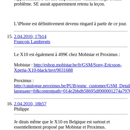
problème. SE aurait apparemment retenu la leçon.
L’iPhone est définitivement devenu ringard à partir de ce jour.
2.04.2010, 17h14
François Lambregts
Le X10 est également à 499€ chez Mobistar et Proximus :
Mobistar :
http://eshop.mobistar.be/fr/GSM/Sony-Ericsson-
Xperia-X10-black/invt/9031688
Proximus :
http://catalogue.proximus.be/PUB/gsmc_customer/GSM_Detail
language=fr&contentpath=014e2bbdb58695df000001274a797
2.04.2010, 18h57
Philippe
Je dirais même que le X10 en Belgique est surtout et
essentiellement proposé par Mobistar et Proximus.