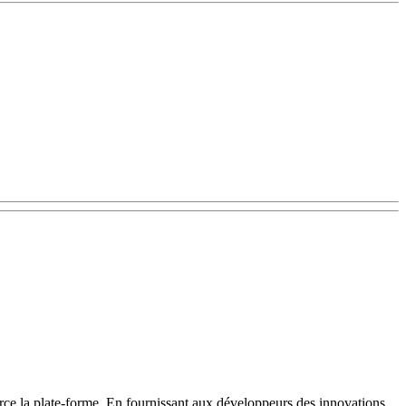
rce la plate-forme. En fournissant aux développeurs des innovations