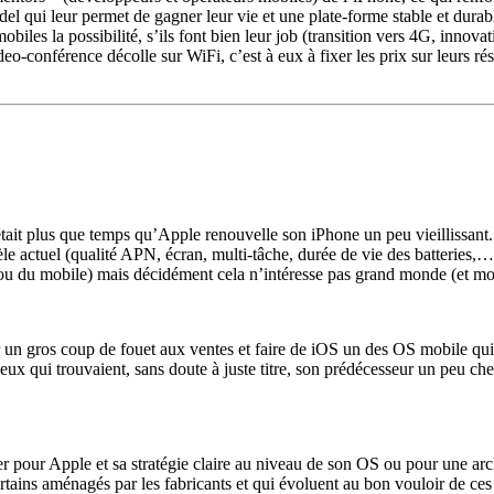
el qui leur permet de gagner leur vie et une plate-forme stable et durabl
biles la possibilité, s’ils font bien leur job (transition vers 4G, innov
o-conférence décolle sur WiFi, c’est à eux à fixer les prix sur leurs ré
était plus que temps qu’Apple renouvelle son iPhone un peu vieillissant
le actuel (qualité APN, écran, multi-tâche, durée de vie des batteries,…
e ou du mobile) mais décidément cela n’intéresse pas grand monde (et moi
r un gros coup de fouet aux ventes et faire de iOS un des OS mobile qui
 qui trouvaient, sans doute à juste titre, son prédécesseur un peu cher (
ter pour Apple et sa stratégie claire au niveau de son OS ou pour une a
certains aménagés par les fabricants et qui évoluent au bon vouloir de ce