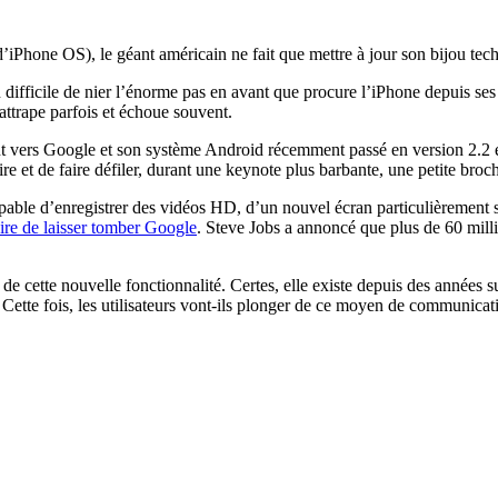
hone OS), le géant américain ne fait que mettre à jour son bijou techn
en difficile de nier l’énorme pas en avant que procure l’iPhone depuis s
 rattrape parfois et échoue souvent.
 vers Google et son système Android récemment passé en version 2.2 et 
e et de faire défiler, durant une keynote plus barbante, une petite broc
able d’enregistrer des vidéos HD, d’un nouvel écran particulièrement 
ire de laisser tomber Google
. Steve Jobs a annoncé que plus de 60 milli
de cette nouvelle fonctionnalité. Certes, elle existe depuis des années su
. Cette fois, les utilisateurs vont-ils plonger de ce moyen de communicat