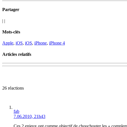
Partager
|
|
Mots-clés
Apple
,
iOS
,
iOS
,
iPhone
,
iPhone 4
Articles relatifs
26 réactions
fab
7.06.2010, 21h43
Ces 2 enjeux ont comme objectif de chouchouter les « complemen