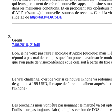
qui leurs permettent de créer de nouvelles apps, un business mod
dans les meilleures conditions. Et en proposant aux opérateurs mo
d’API’s réseau…) de nouvelles sources de revenus. Car si la vide
slide 13 de
http://bit.ly/DiCoDE
Gregu
7.06.2010, 21h48
Bon, je ne veux pas faire l’apologie d’Apple (quoique) mais il 
répond à pas mal de critiques que l’on pouvait avoir sur le modè
que l’on parle de visioconférence (que cela soit à partir du fix
Le vrai challenge, c’est de voir si ce nouvel iPhone va redonne
de gamme à 199 USD, il risque de faire un malheur auprès de ceux
l’iPhone)
Les prochains mois vont être passionnant : le marché va t-il op
l’utilisateur pas toujours clair (multiples version de l’OS dont 