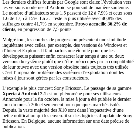
Les derniers chiffres fournis par Google sont clairs: l’évolution vers
les versions modernes d’Android se poursuit de manière soutenue.
Le nombre d’utilisateurs sous 1.5 passent de 12 à 7,9% et ceux sous
1.6 de 17,5 à 15%. La 2.1 reste la plus utilisée avec 40,8% des
suffrages contre 41,7% en septembre.
Froyo accueille 36,2% de
clients
, en progression de 7,5 points.
Malgré tout, les courbes de progression présentent une similitude
inquiétante avec celles, par exemple, des versions de Windows et
d’Internet Explorer. Il faut parfois une éternité pour que les
développeurs puissent enfin consacrer leur temps à une ou deux
versions du système plutôt que d’être préoccupés par la compatibilité
de leur œuvre avec une version obsolète mais toujours très utilisée.
C’est l’imparable problème des systèmes d’exploitation dont les
mises à jour sont gérées par les constructeurs.
L’exemple le plus concret: Sony Ericsson. Le passage de sa gamme
Xperia à Android 2.1
est un phénomène pour ses utilisateurs.
Annoncée pour la fin octobre, la mise à jour a été publiée le dernier
jour du mois à 20h et seulement pour quelques marchés isolés.
Depuis, la vaste majorité des X10 sont dans l’expactative d’une
petite notification qui les enverrait sur les logiciels d’update de Sony
Ericsson. En Belgique, aucune information sur une date précise de
publication.