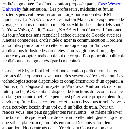
réalité augmentée. La démonstration proposée par la
Case Western
University
fait sensation. Les professeurs, médecins et futurs
docteurs peuvent travailler sur un corps humain ou des IRM
modélisés. La NASA lance «Destination Mars», une expérience de
voyage sur mars racontée par… Buzz Aldrin. Les industriels sont à
la fête – Volvo, Audi, Dassaut, NASA et bien d’autres. L’annonce
du jour n’est pas sans rappeler l’échec cuisant de Google avec ses
lunettes connectées, d’où l’idée d’axer la communication Hololens
autour des points forts de cette technologie aujourd’hui, ses
applications industrielles concrètes. Il ne s’agit plus d’un gadget
pour early-adopter, mais du début de ce que l’on pourrait qualifié de
«collaborateur augmenté» (par la machine).
Cortana et Skype font l’objet d’une attention particulière. Leurs
propres développements se jouent des systèmes d’exploitation. Les
technologies seront disponibles et complémentaires d’un appareil à
l’autre, qu’il s’agisse d’un système Windows, Android et, dans un
futur proche, iOS. Cortana dispose de fonctions de reconnaissance
du langage contextuel. Elle peut ainsi gérer votre propre calendrier,
deviner qu’une fois la conférence et vos rendez-vous terminés, vous
avez peut-être besoin d’un vol ou d’un billet de train. Pour un
rendez-vous, elle peut suggérer des restaurants – et même réserver
une table -. Skype bénéficie de cette nouvelle intelligence – quelle
que soit la plateforme, une fois encore -. Des bots y font leur
apparition. Nous entrons dans l’ère de la « Conversation as a