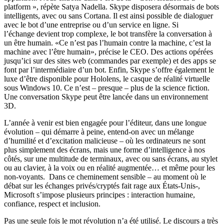
platform », répète Satya Nadella. Skype disposera désormais de bots
intelligents, avec ou sans Cortana. Il est ainsi possible de dialoguer
avec le bot d’une entreprise ou d’un service en ligne. Si
l’échange devient trop complexe, le bot transfère la conversation à
un être humain. «Ce n’est pas l’humain contre la machine, c’est la
machine avec l’être humain», précise le CEO. Des actions opérées
jusqu’ici sur des sites web (commandes par exemple) et des apps se
font par l’intermédiaire d’un bot. Enfin, Skype s’offre également le
luxe d’être disponible pour Hololens, le casque de réalité virtuelle
sous Windows 10. Ce n’est – presque – plus de la science fiction.
Une conversation Skype peut être lancée dans un environnement
3D.
L’année à venir est bien engagée pour l’éditeur, dans une longue
évolution – qui démarre à peine, entend-on avec un mélange
d’humilité et d’excitation malicieuse – où les ordinateurs ne sont
plus simplement des écrans, mais une forme d’intelligence à nos
côtés, sur une multitude de terminaux, avec ou sans écrans, au stylet
ou au clavier, à la voix ou en réalité augmentée… et même pour les
non-voyants. Dans ce cheminement sensible – au moment où le
débat sur les échanges privés/cryptés fait rage aux États-Unis-,
Microsoft s’impose plusieurs principes : interaction humaine,
confiance, respect et inclusion.
Pas une seule fois le mot révolution n’a été utilisé. Le discours a très