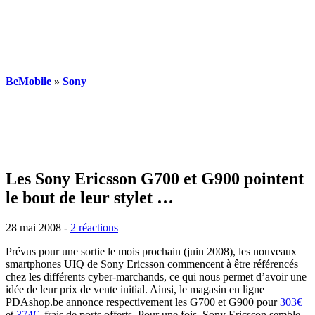
BeMobile
»
Sony
Les Sony Ericsson G700 et G900 pointent
le bout de leur stylet …
28 mai 2008
-
2 réactions
Prévus pour une sortie le mois prochain (juin 2008), les nouveaux
smartphones UIQ de Sony Ericsson commencent à être référencés
chez les différents cyber-marchands, ce qui nous permet d’avoir une
idée de leur prix de vente initial. Ainsi, le magasin en ligne
PDAshop.be annonce respectivement les G700 et G900 pour
303€
et
374€
, frais de ports offerts. Pour une fois, Sony Ericsson semble