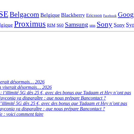
SE
Belgacom
Goog
Belgique
Blackberry
Ericsson
Facebook
Proximus
Sony
Samsung
Sy
Sony
lgique
RIM
S60
sms
serait désormais… 2026
 viserait désormais… 2026
de : l’illimité 5G dès 25 €, avec des bonus que Tadaam et Hey n’ont pas
ayconiq va disparaître : que nous prépare Bancontact ?
 : l’illimité 5G dès 25 €, avec des bonus que Tadaam et Hey n’ont pas
ayconiq va disparaître : que nous prépare Bancontact ?
e : voici comment faire