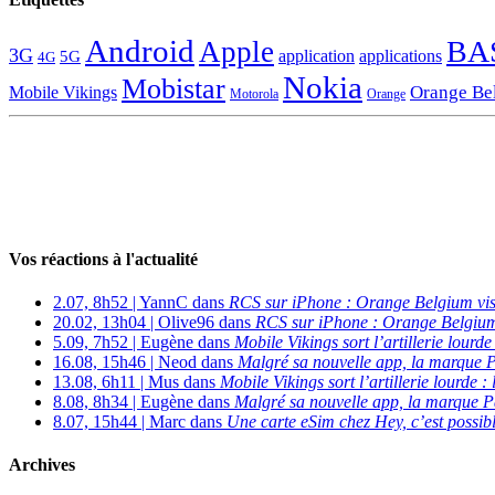
Android
BA
Apple
3G
application
applications
5G
4G
Nokia
Mobistar
Orange Be
Mobile Vikings
Motorola
Orange
Vos réactions à l'actualité
2.07, 8h52 | YannC dans
RCS sur iPhone : Orange Belgium vi
20.02, 13h04 | Olive96 dans
RCS sur iPhone : Orange Belgium
5.09, 7h52 | Eugène dans
Mobile Vikings sort l’artillerie lour
16.08, 15h46 | Neod dans
Malgré sa nouvelle app, la marque P
13.08, 6h11 | Mus dans
Mobile Vikings sort l’artillerie lourde
8.08, 8h34 | Eugène dans
Malgré sa nouvelle app, la marque P
8.07, 15h44 | Marc dans
Une carte eSim chez Hey, c’est possibl
Archives