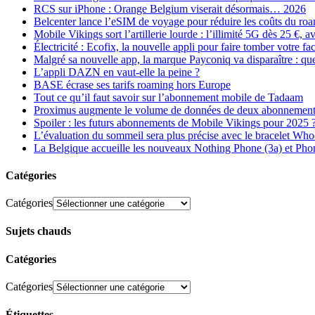
RCS sur iPhone : Orange Belgium viserait désormais… 2026
Belcenter lance l’eSIM de voyage pour réduire les coûts du r
Mobile Vikings sort l’artillerie lourde : l’illimité 5G dès 25 €
Électricité : Ecofix, la nouvelle appli pour faire tomber votre fa
Malgré sa nouvelle app, la marque Payconiq va disparaître : qu
L’appli DAZN en vaut-elle la peine ?
BASE écrase ses tarifs roaming hors Europe
Tout ce qu’il faut savoir sur l’abonnement mobile de Tadaam
Proximus augmente le volume de données de deux abonnement
Spoiler : les futurs abonnements de Mobile Vikings pour 2025 
L’évaluation du sommeil sera plus précise avec le bracelet Wh
La Belgique accueille les nouveaux Nothing Phone (3a) et Pho
Catégories
Catégories
Sujets chauds
Catégories
Catégories
Étiquettes