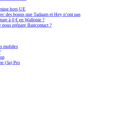
oaming hors UE
, avec des bonus que Tadaam et Hey n’ont pas
cture à 0 € en Wallonie ?
e nous prépare Bancontact ?
s mobiles
?
oop
ne (3a) Pro