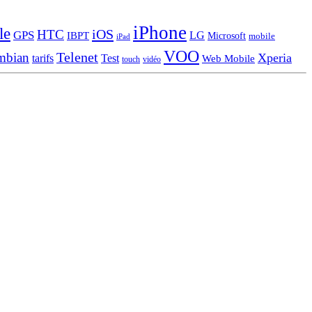
iPhone
le
iOS
HTC
GPS
LG
IBPT
Microsoft
mobile
iPad
VOO
Telenet
mbian
Xperia
tarifs
Test
Web Mobile
touch
vidéo