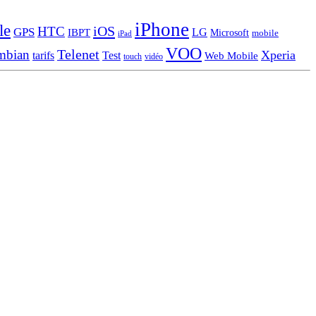
iPhone
le
iOS
HTC
GPS
LG
IBPT
Microsoft
mobile
iPad
VOO
Telenet
mbian
Xperia
tarifs
Test
Web Mobile
touch
vidéo