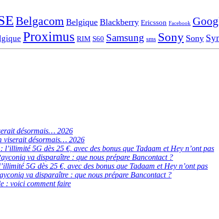
SE
Belgacom
Goog
Belgique
Blackberry
Ericsson
Facebook
Proximus
Sony
Samsung
Sy
Sony
lgique
RIM
S60
sms
serait désormais… 2026
 viserait désormais… 2026
de : l’illimité 5G dès 25 €, avec des bonus que Tadaam et Hey n’ont pas
ayconiq va disparaître : que nous prépare Bancontact ?
 : l’illimité 5G dès 25 €, avec des bonus que Tadaam et Hey n’ont pas
ayconiq va disparaître : que nous prépare Bancontact ?
e : voici comment faire