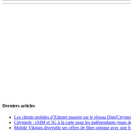
Derniers articles
Les clients mobiles d’Edpnet passent sur le réseau Digi/Cityme
Citymesh : eSIM et 5G à la carte pour les indépendants (mais des 
Mobile Vikings diversifie ses offres de fibre optique avec une