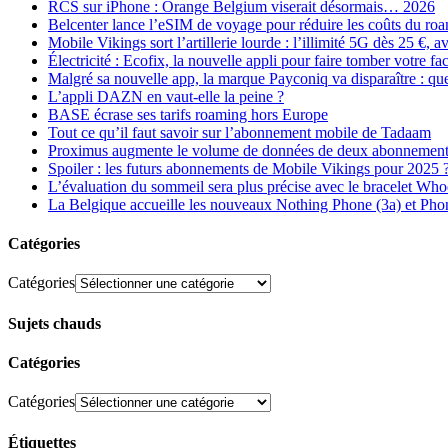
RCS sur iPhone : Orange Belgium viserait désormais… 2026
Belcenter lance l’eSIM de voyage pour réduire les coûts du r
Mobile Vikings sort l’artillerie lourde : l’illimité 5G dès 25 €
Électricité : Ecofix, la nouvelle appli pour faire tomber votre fa
Malgré sa nouvelle app, la marque Payconiq va disparaître : qu
L’appli DAZN en vaut-elle la peine ?
BASE écrase ses tarifs roaming hors Europe
Tout ce qu’il faut savoir sur l’abonnement mobile de Tadaam
Proximus augmente le volume de données de deux abonnement
Spoiler : les futurs abonnements de Mobile Vikings pour 2025 
L’évaluation du sommeil sera plus précise avec le bracelet Wh
La Belgique accueille les nouveaux Nothing Phone (3a) et Pho
Catégories
Catégories
Sujets chauds
Catégories
Catégories
Étiquettes