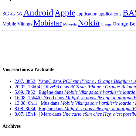
Android
BA
Apple
3G
application
applications
5G
4G
Nokia
Mobistar
Orange Be
Mobile Vikings
Motorola
Orange
Vos réactions à l'actualité
2.07, 8h52 | YannC dans
RCS sur iPhone : Orange Belgium vi
20.02, 13h04 | Olive96 dans
RCS sur iPhone : Orange Belgium
5.09, 7h52 | Eugène dans
Mobile Vikings sort l’artillerie lour
16.08, 15h46 | Neod dans
Malgré sa nouvelle app, la marque P
13.08, 6h11 | Mus dans
Mobile Vikings sort l’artillerie lourde
8.08, 8h34 | Eugène dans
Malgré sa nouvelle app, la marque P
8.07, 15h44 | Marc dans
Une carte eSim chez Hey, c’est possibl
Archives