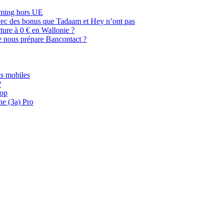
oaming hors UE
, avec des bonus que Tadaam et Hey n’ont pas
cture à 0 € en Wallonie ?
e nous prépare Bancontact ?
s mobiles
?
oop
ne (3a) Pro