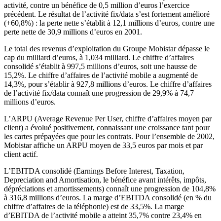
activité, contre un bénéfice de 0,5 million d’euros l’exercice
précédent. Le résultat de l’activité fix/data s’est fortement amélioré
(+60,8%) : la perte nette s’établit à 12,1 millions d’euros, contre une
perte nette de 30,9 millions d’euros en 2001.
Le total des revenus d’exploitation du Groupe Mobistar dépasse le
cap du milliard d’euros, à 1,034 milliard. Le chiffre d’affaires
consolidé s’établit à 997,5 millions d’euros, soit une hausse de
15,2%. Le chiffre d’affaires de l’activité mobile a augmenté de
14,3%, pour s’établir à 927,8 millions d’euros. Le chiffre d’affaires
de l’activité fix/data connaît une progression de 29,9% à 74,7
millions d’euros.
L’ARPU (Average Revenue Per User, chiffre d’affaires moyen par
client) a évolué positivement, connaissant une croissance tant pour
les cartes prépayées que pour les contrats. Pour l’ensemble de 2002,
Mobistar affiche un ARPU moyen de 33,5 euros par mois et par
client actif.
L’EBITDA consolidé (Earnings Before Interest, Taxation,
Depreciation and Amortisation, le bénéfice avant intérêts, impôts,
dépréciations et amortissements) connaît une progression de 104,8%
à 316,8 millions d’euros. La marge d’EBITDA consolidé (en % du
chiffre d’affaires de la téléphonie) est de 33,5%. La marge
d’EBITDA de l’activité mobile a atteint 35,7% contre 23,4% en