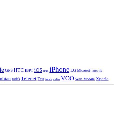
iPhone
le
iOS
HTC
GPS
LG
IBPT
Microsoft
mobile
iPad
VOO
Telenet
mbian
Xperia
tarifs
Test
Web Mobile
touch
vidéo