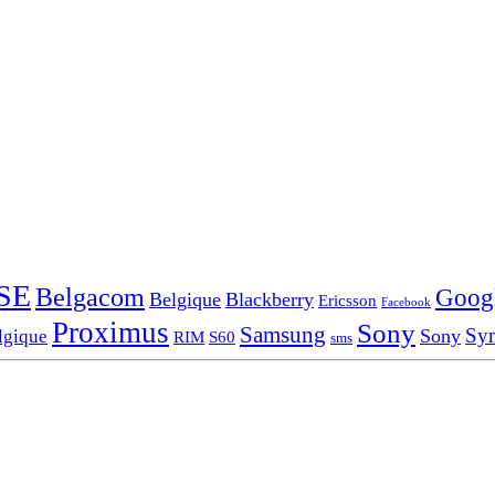
SE
Belgacom
Goog
Belgique
Blackberry
Ericsson
Facebook
Proximus
Sony
Samsung
Sy
Sony
lgique
RIM
S60
sms