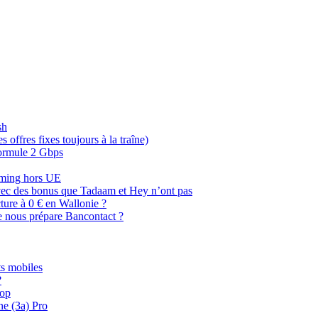
sh
offres fixes toujours à la traîne)
 formule 2 Gbps
oaming hors UE
, avec des bonus que Tadaam et Hey n’ont pas
cture à 0 € en Wallonie ?
e nous prépare Bancontact ?
s mobiles
?
oop
ne (3a) Pro