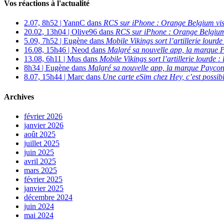
Vos réactions à l'actualité
2.07, 8h52 | YannC dans
RCS sur iPhone : Orange Belgium vi
20.02, 13h04 | Olive96 dans
RCS sur iPhone : Orange Belgium
5.09, 7h52 | Eugène dans
Mobile Vikings sort l’artillerie lour
16.08, 15h46 | Neod dans
Malgré sa nouvelle app, la marque P
13.08, 6h11 | Mus dans
Mobile Vikings sort l’artillerie lourde
8h34 | Eugène dans
Malgré sa nouvelle app, la marque Payconi
8.07, 15h44 | Marc dans
Une carte eSim chez Hey, c’est possibl
Archives
février 2026
janvier 2026
août 2025
juillet 2025
juin 2025
avril 2025
mars 2025
février 2025
janvier 2025
décembre 2024
juin 2024
mai 2024