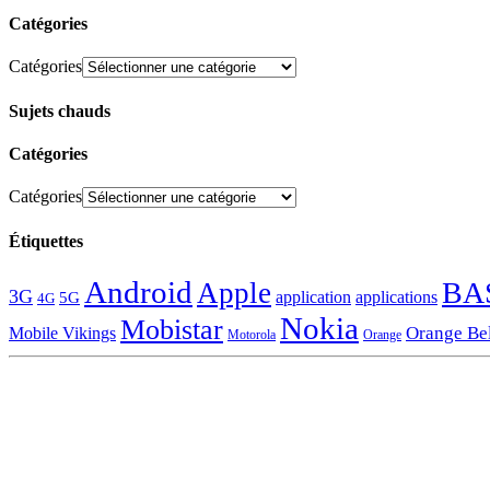
Catégories
Catégories
Sujets chauds
Catégories
Catégories
Étiquettes
Android
BA
Apple
3G
application
applications
5G
4G
Nokia
Mobistar
Orange Be
Mobile Vikings
Motorola
Orange