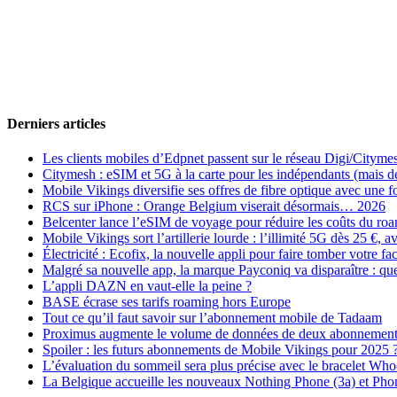
Derniers articles
Les clients mobiles d’Edpnet passent sur le réseau Digi/Cityme
Citymesh : eSIM et 5G à la carte pour les indépendants (mais des 
Mobile Vikings diversifie ses offres de fibre optique avec une
RCS sur iPhone : Orange Belgium viserait désormais… 2026
Belcenter lance l’eSIM de voyage pour réduire les coûts du r
Mobile Vikings sort l’artillerie lourde : l’illimité 5G dès 25 €
Électricité : Ecofix, la nouvelle appli pour faire tomber votre fa
Malgré sa nouvelle app, la marque Payconiq va disparaître : qu
L’appli DAZN en vaut-elle la peine ?
BASE écrase ses tarifs roaming hors Europe
Tout ce qu’il faut savoir sur l’abonnement mobile de Tadaam
Proximus augmente le volume de données de deux abonnement
Spoiler : les futurs abonnements de Mobile Vikings pour 2025 
L’évaluation du sommeil sera plus précise avec le bracelet Wh
La Belgique accueille les nouveaux Nothing Phone (3a) et Pho