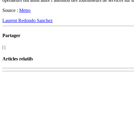
opérateurs ont aussi attiré l’attention des fournisseurs de services sur
Source :
Metro
Laurent Redondo Sanchez
Partager
|
|
Articles relatifs