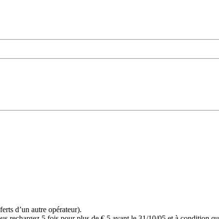
erts d’un autre opérateur).
vous rechargez 5 fois pour plus de € 5 avant le 31/10/05 et à condition q