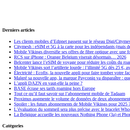
Derniers articles
Les clients mobiles d’Edpnet passent sur le réseau Digi/Cityme
Citymesh : eSIM et 5G à la carte pour les indépendants (mais des 
Mobile Vikings diversifie ses offres de fibre optique avec une
RCS sur iPhone : Orange Belgium viserait désormais… 2026
Belcenter lance l’eSIM de voyage pour réduire les coûts du r
Mobile Vikings sort l’artillerie lourde : l’illimité 5G dès 25 €
Électricité : Ecofix, la nouvelle appli pour faire tomber votre fa
Malgré sa nouvelle app, la marque Payconiq va disparaître : qu
L’appli DAZN en vaut-elle la peine ?
BASE écrase ses tarifs roaming hors Europe
Tout ce qu’il faut savoir sur l’abonnement mobile de Tadaam
Proximus augmente le volume de données de deux abonnement
Spoiler : les futurs abonnements de Mobile Vikings pour 2025 
L’évaluation du sommeil sera plus précise avec le bracelet Wh
La Belgique accueille les nouveaux Nothing Phone (3a) et Pho
Catégories