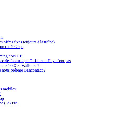
sh
offres fixes toujours à la traîne)
 formule 2 Gbps
oaming hors UE
, avec des bonus que Tadaam et Hey n’ont pas
cture à 0 € en Wallonie ?
e nous prépare Bancontact ?
s mobiles
?
oop
ne (3a) Pro