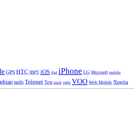
iPhone
le
iOS
HTC
GPS
LG
IBPT
Microsoft
mobile
iPad
VOO
Telenet
mbian
Xperia
tarifs
Test
Web Mobile
touch
vidéo