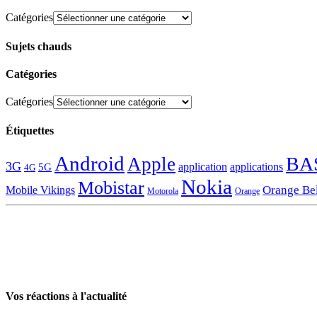
Catégories
Sujets chauds
Catégories
Catégories
Étiquettes
Android
BA
Apple
3G
application
applications
5G
4G
Nokia
Mobistar
Orange Be
Mobile Vikings
Motorola
Orange
Vos réactions à l'actualité