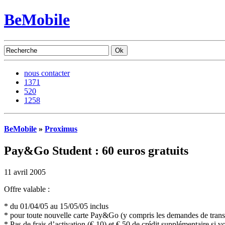
BeMobile
nous contacter
1371
520
1258
BeMobile
»
Proximus
Pay&Go Student : 60 euros gratuits
11 avril 2005
Offre valable :
* du 01/04/05 au 15/05/05 inclus
* pour toute nouvelle carte Pay&Go (y compris les demandes de transf
* Pas de frais d’activation (€ 10) et € 50 de crédit supplémentaire si 