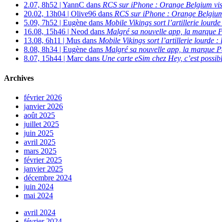
2.07, 8h52 | YannC dans
RCS sur iPhone : Orange Belgium vi
20.02, 13h04 | Olive96 dans
RCS sur iPhone : Orange Belgium
5.09, 7h52 | Eugène dans
Mobile Vikings sort l’artillerie lour
16.08, 15h46 | Neod dans
Malgré sa nouvelle app, la marque P
13.08, 6h11 | Mus dans
Mobile Vikings sort l’artillerie lourde
8.08, 8h34 | Eugène dans
Malgré sa nouvelle app, la marque P
8.07, 15h44 | Marc dans
Une carte eSim chez Hey, c’est possibl
Archives
février 2026
janvier 2026
août 2025
juillet 2025
juin 2025
avril 2025
mars 2025
février 2025
janvier 2025
décembre 2024
juin 2024
mai 2024
avril 2024
février 2024