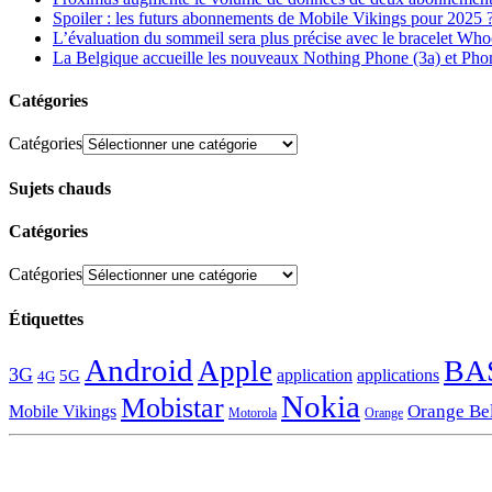
Spoiler : les futurs abonnements de Mobile Vikings pour 2025 
L’évaluation du sommeil sera plus précise avec le bracelet Wh
La Belgique accueille les nouveaux Nothing Phone (3a) et Pho
Catégories
Catégories
Sujets chauds
Catégories
Catégories
Étiquettes
Android
BA
Apple
3G
application
applications
5G
4G
Nokia
Mobistar
Orange Be
Mobile Vikings
Motorola
Orange