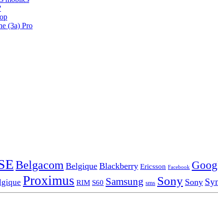
?
oop
ne (3a) Pro
SE
Belgacom
Goog
Belgique
Blackberry
Ericsson
Facebook
Proximus
Sony
Samsung
Sy
Sony
lgique
RIM
S60
sms