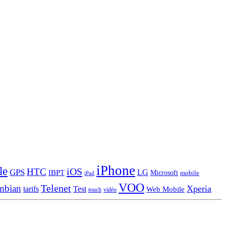
iPhone
le
iOS
HTC
GPS
LG
IBPT
Microsoft
mobile
iPad
VOO
Telenet
mbian
Xperia
tarifs
Test
Web Mobile
touch
vidéo