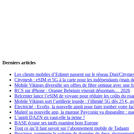
Derniers articles
Les clients mobiles d’Edpnet passent sur le réseau Digi/Cityme
Citymesh : eSIM et 5G à la carte pour les indépendants (mais des 
Mobile Vikings diversifie ses offres de fibre optique avec une
RCS sur iPhone : Orange Belgium viserait désormais… 2026
Belcenter lance l’eSIM de voyage pour réduire les coûts du r
Mobile Vikings sort l’artillerie lourde : l’illimité 5G dès 25 €
Électricité : Ecofix, la nouvelle appli pour faire tomber votre fa
Malgré sa nouvelle app, la marque Payconiq va disparaître : qu
L’appli DAZN en vaut-elle la peine ?
BASE écrase ses tarifs roaming hors Europe
Tout ce qu’il faut savoir sur l’abonnement mobile de Tadaam
Proximus augmente le volume de données de deux abonnement