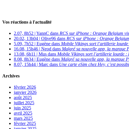
Vos réactions à l'actualité
2.07, 8h52 | YannC dans
RCS sur iPhone : Orange Belgium vi
20.02, 13h04 | Olive96 dans
RCS sur iPhone : Orange Belgium
5.09, 7h52 | Eugène dans
Mobile Vikings sort l’artillerie lour
16.08, 15h46 | Neod dans
Malgré sa nouvelle app, la marque P
13.08, 6h11 | Mus dans
Mobile Vikings sort l’artillerie lourde
8.08, 8h34 | Eugène dans
Malgré sa nouvelle app, la marque P
8.07, 15h44 | Marc dans
Une carte eSim chez Hey, c’est possibl
Archives
février 2026
janvier 2026
août 2025
juillet 2025
juin 2025
avril 2025
mars 2025
février 2025
janvier 2025