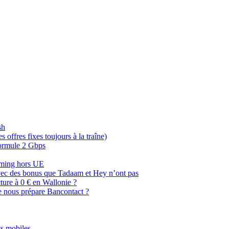
sh
offres fixes toujours à la traîne)
 formule 2 Gbps
oaming hors UE
, avec des bonus que Tadaam et Hey n’ont pas
cture à 0 € en Wallonie ?
e nous prépare Bancontact ?
s mobiles