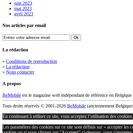
juin 2023
mai 2023
avril 2023
Nos articles par email
La rédaction
»
Conditions de reproduction
»
La rédaction
»
Nous contacter
A propos
BeMobile
est le magazine web indépendant de référence en Belgique 
Tous droits réservés © 2001-2026
BeMobile
(anciennement BelgiqueM
En continuant à utiliser ce site, vous acceptez l’utilisation des cookies
Les paramètres des cookies sur ce site sont définis sur « accepter les 
cookies ou si vous cliquez sur "Accepter" ci-dessous, vous consentez 