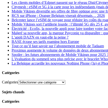
Les clients mobiles d’Edpnet passent sur le réseau Digi/Cityme
Citymesh : eSIM et 5G à la carte pour les indépendants (mais des 
Mobile Vikings diversifie ses offres de fibre optique avec une
RCS sur iPhone : Orange Belgium viserait désormais… 2026
Belcenter lance l’eSIM de voyage pour réduire les coûts du r
Mobile Vikings sort l’artillerie lourde : l’illimité 5G dès 25 €
Électricité : Ecofix, la nouvelle appli pour faire tomber votre fa
Malgré sa nouvelle app, la marque Payconiq va disparaître : qu
L’appli DAZN en vaut-elle la peine ?
BASE écrase ses tarifs roaming hors Europe
Tout ce qu’il faut savoir sur l’abonnement mobile de Tadaam
Proximus augmente le volume de données de deux abonnement
Spoiler : les futurs abonnements de Mobile Vikings pour 2025 
L’évaluation du sommeil sera plus précise avec le bracelet Wh
La Belgique accueille les nouveaux Nothing Phone (3a) et Pho
Catégories
Catégories
Sujets chauds
Catégories