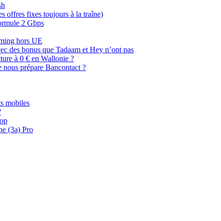
sh
offres fixes toujours à la traîne)
 formule 2 Gbps
oaming hors UE
, avec des bonus que Tadaam et Hey n’ont pas
cture à 0 € en Wallonie ?
e nous prépare Bancontact ?
s mobiles
?
oop
ne (3a) Pro