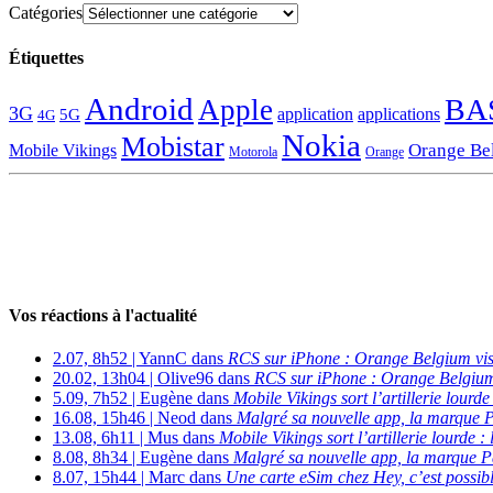
Catégories
Étiquettes
Android
BA
Apple
3G
application
applications
5G
4G
Nokia
Mobistar
Orange Be
Mobile Vikings
Motorola
Orange
Vos réactions à l'actualité
2.07, 8h52 | YannC dans
RCS sur iPhone : Orange Belgium vi
20.02, 13h04 | Olive96 dans
RCS sur iPhone : Orange Belgium
5.09, 7h52 | Eugène dans
Mobile Vikings sort l’artillerie lour
16.08, 15h46 | Neod dans
Malgré sa nouvelle app, la marque P
13.08, 6h11 | Mus dans
Mobile Vikings sort l’artillerie lourde
8.08, 8h34 | Eugène dans
Malgré sa nouvelle app, la marque P
8.07, 15h44 | Marc dans
Une carte eSim chez Hey, c’est possibl