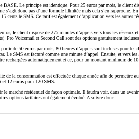
e BASE. Le principe est identique. Pour 25 euros par mois, le client di
 ne s’agit donc pas d’une formule illimitée mais cela s’en rapproche. 
 15 cents le SMS. Ce tarif est également d’application vers les autres 
uros, le client dispose de 275 minutes d’appels vers tous les réseaux et
ts). Pro Voicemail et Second Call sont des options gratuitement incluses
artir de 50 euros par mois, 80 heures d’appels sont incluses pour les d
r. Le SMS est facturé comme une minute d’appel. Ensuite, et vers les au
 être rechargées automatiquement et ce, pour un montant minimum de 1
e de la consommation est effectuée chaque année afin de permettre au cl
MS et 12 euros pour 120 SMS.
le marché résidentiel de façon optimale. Il faudra voir, dans un avenir 
autres options tarifaires ont également évolué. A suivre donc…