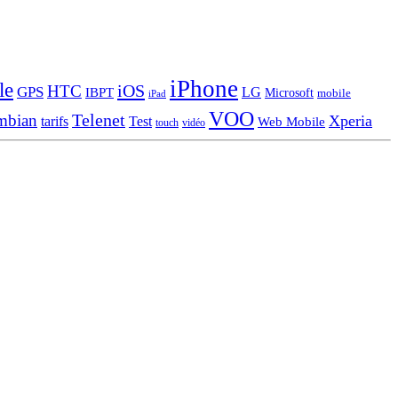
iPhone
le
iOS
HTC
GPS
LG
IBPT
Microsoft
mobile
iPad
VOO
Telenet
mbian
Xperia
tarifs
Test
Web Mobile
touch
vidéo