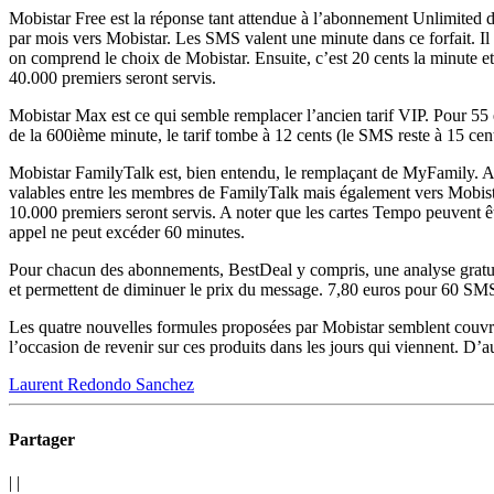
Mobistar Free est la réponse tant attendue à l’abonnement Unlimited d
par mois vers Mobistar. Les SMS valent une minute dans ce forfait. Il
on comprend le choix de Mobistar. Ensuite, c’est 20 cents la minute et
40.000 premiers seront servis.
Mobistar Max est ce qui semble remplacer l’ancien tarif VIP. Pour 55 e
de la 600ième minute, le tarif tombe à 12 cents (le SMS reste à 15 cen
Mobistar FamilyTalk est, bien entendu, le remplaçant de MyFamily. A p
valables entre les membres de FamilyTalk mais également vers Mobista
10.000 premiers seront servis. A noter que les cartes Tempo peuvent
appel ne peut excéder 60 minutes.
Pour chacun des abonnements, BestDeal y compris, une analyse gratuit
et permettent de diminuer le prix du message. 7,80 euros pour 60 S
Les quatre nouvelles formules proposées par Mobistar semblent couvrir 
l’occasion de revenir sur ces produits dans les jours qui viennent. D’
Laurent Redondo Sanchez
Partager
|
|