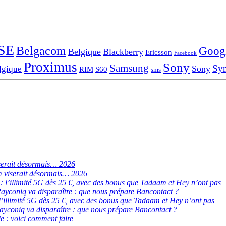
SE
Belgacom
Goog
Belgique
Blackberry
Ericsson
Facebook
Proximus
Sony
Samsung
Sy
Sony
lgique
RIM
S60
sms
serait désormais… 2026
 viserait désormais… 2026
de : l’illimité 5G dès 25 €, avec des bonus que Tadaam et Hey n’ont pas
ayconiq va disparaître : que nous prépare Bancontact ?
 : l’illimité 5G dès 25 €, avec des bonus que Tadaam et Hey n’ont pas
ayconiq va disparaître : que nous prépare Bancontact ?
e : voici comment faire