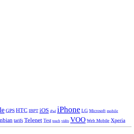
iPhone
le
iOS
HTC
GPS
LG
IBPT
Microsoft
mobile
iPad
VOO
Telenet
mbian
Xperia
tarifs
Test
Web Mobile
touch
vidéo