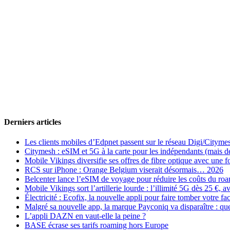
Derniers articles
Les clients mobiles d’Edpnet passent sur le réseau Digi/Cityme
Citymesh : eSIM et 5G à la carte pour les indépendants (mais des 
Mobile Vikings diversifie ses offres de fibre optique avec une
RCS sur iPhone : Orange Belgium viserait désormais… 2026
Belcenter lance l’eSIM de voyage pour réduire les coûts du r
Mobile Vikings sort l’artillerie lourde : l’illimité 5G dès 25 €
Électricité : Ecofix, la nouvelle appli pour faire tomber votre fa
Malgré sa nouvelle app, la marque Payconiq va disparaître : qu
L’appli DAZN en vaut-elle la peine ?
BASE écrase ses tarifs roaming hors Europe