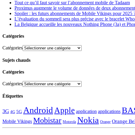
Tout ce qu’il faut savoir sur l’abonnement mobile de Tadaam
Proximus augmente le volume de données de deux abonnement
Spoiler : les futurs abonnements de Mobile Vikings pour 2025 
L’évaluation du sommeil sera plus précise avec le bracelet Wh
La Belgique accueille les nouveaux Nothing Phone (3a) et Pho
Catégories
Catégories
Sujets chauds
Catégories
Catégories
Étiquettes
Android
BA
Apple
3G
application
applications
5G
4G
Nokia
Mobistar
Orange Be
Mobile Vikings
Motorola
Orange