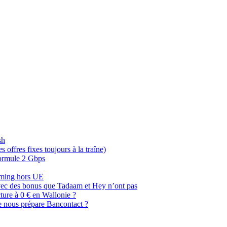
sh
offres fixes toujours à la traîne)
 formule 2 Gbps
oaming hors UE
, avec des bonus que Tadaam et Hey n’ont pas
cture à 0 € en Wallonie ?
e nous prépare Bancontact ?