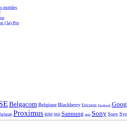
s mobiles
?
oop
ne (3a) Pro
SE
Belgacom
Goog
Belgique
Blackberry
Ericsson
Facebook
Proximus
Sony
Samsung
Sy
Sony
lgique
RIM
S60
sms