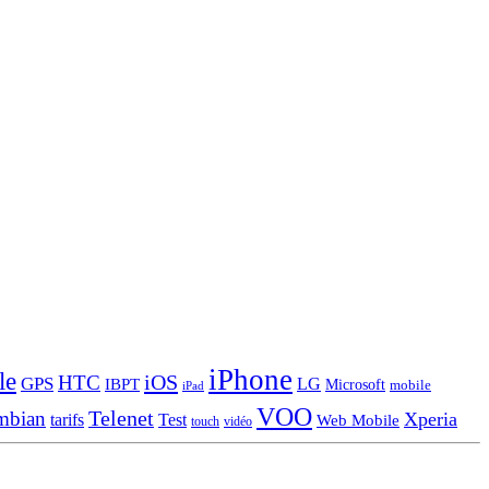
iPhone
le
iOS
HTC
GPS
LG
IBPT
Microsoft
mobile
iPad
VOO
Telenet
mbian
Xperia
tarifs
Test
Web Mobile
touch
vidéo