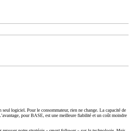
 seul logiciel. Pour le consommateur, rien ne change. La capacité de
’avantage, pour BASE, est une meilleure fiabilité et un coût moindre
r prouver notre stratégie « smart follower » sur la technologie. Mais