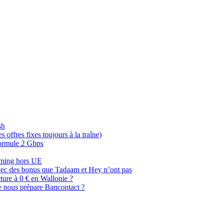
sh
offres fixes toujours à la traîne)
 formule 2 Gbps
oaming hors UE
, avec des bonus que Tadaam et Hey n’ont pas
cture à 0 € en Wallonie ?
e nous prépare Bancontact ?