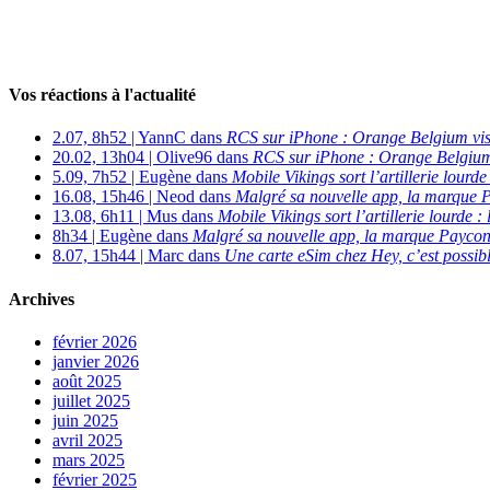
Vos réactions à l'actualité
2.07, 8h52 | YannC dans
RCS sur iPhone : Orange Belgium vi
20.02, 13h04 | Olive96 dans
RCS sur iPhone : Orange Belgium
5.09, 7h52 | Eugène dans
Mobile Vikings sort l’artillerie lour
16.08, 15h46 | Neod dans
Malgré sa nouvelle app, la marque P
13.08, 6h11 | Mus dans
Mobile Vikings sort l’artillerie lourde
8h34 | Eugène dans
Malgré sa nouvelle app, la marque Payconi
8.07, 15h44 | Marc dans
Une carte eSim chez Hey, c’est possibl
Archives
février 2026
janvier 2026
août 2025
juillet 2025
juin 2025
avril 2025
mars 2025
février 2025