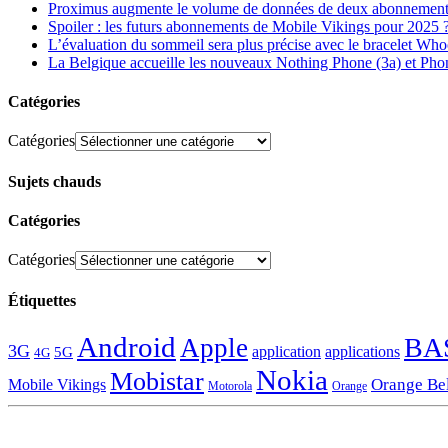
Proximus augmente le volume de données de deux abonnement
Spoiler : les futurs abonnements de Mobile Vikings pour 2025 
L’évaluation du sommeil sera plus précise avec le bracelet Wh
La Belgique accueille les nouveaux Nothing Phone (3a) et Pho
Catégories
Catégories
Sujets chauds
Catégories
Catégories
Étiquettes
Android
BA
Apple
3G
application
applications
5G
4G
Nokia
Mobistar
Orange Be
Mobile Vikings
Motorola
Orange