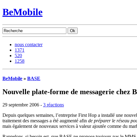
BeMobile
nous contacter
1371
520
1258
BeMobile
»
BASE
Nouvelle plate-forme de messagerie chez
29 septembre 2006 -
3 réactions
Depuis quelques semaines, l’entreprise First Hop a installé une nouv
traitement des messages a été augmenté afin
de préparer le réseau pou
mais également de nouveaux services à valeur ajoutée comme du mar
Rappelons, si besoin est, que BASE ne propose toujours pas le MM