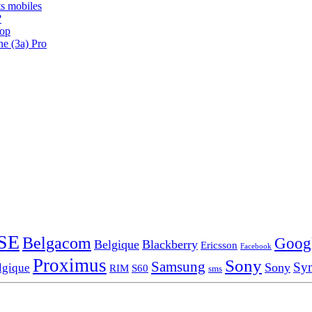
s mobiles
?
oop
ne (3a) Pro
SE
Belgacom
Goog
Belgique
Blackberry
Ericsson
Facebook
Proximus
Sony
Samsung
Sy
Sony
lgique
RIM
S60
sms