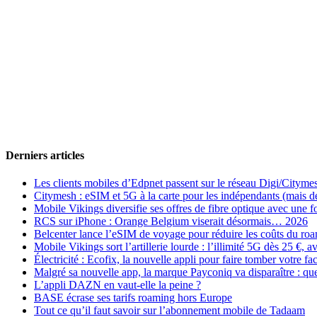
Derniers articles
Les clients mobiles d’Edpnet passent sur le réseau Digi/Cityme
Citymesh : eSIM et 5G à la carte pour les indépendants (mais des 
Mobile Vikings diversifie ses offres de fibre optique avec une
RCS sur iPhone : Orange Belgium viserait désormais… 2026
Belcenter lance l’eSIM de voyage pour réduire les coûts du r
Mobile Vikings sort l’artillerie lourde : l’illimité 5G dès 25 €
Électricité : Ecofix, la nouvelle appli pour faire tomber votre fa
Malgré sa nouvelle app, la marque Payconiq va disparaître : qu
L’appli DAZN en vaut-elle la peine ?
BASE écrase ses tarifs roaming hors Europe
Tout ce qu’il faut savoir sur l’abonnement mobile de Tadaam