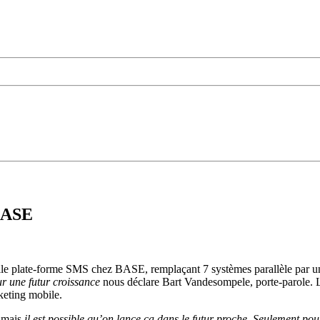
 BASE
elle plate-forme SMS chez BASE, remplaçant 7 systèmes parallèle par un
r une futur croissance
nous déclare Bart Vandesompele, porte-parole. L
keting mobile.
S mais
il est possible qu’on lance ça dans le futur proche. Seulement pou