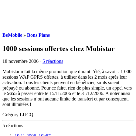
BeMobile
»
Bons Plans
1000 sessions offertes chez Mobistar
18 novembre 2006
-
5 réactions
Mobistar refait la même promotion que durant l’été, à savoir : 1 000
sessions WAP GPRS offertes, à utiliser dans les 2 mois après leur
activation. Tous les clients peuvent en bénéficier, su’ils soient
prépayé ou abonné. Pour ce faire, rien de plus simple, un appel vers
le
5655
à passer entre le 15/11/2006 et le 31/12/2006. A noter aussi
que les sessions n’ont aucune limite de transfert et par conséquent,
sont illimitées !
Grégory LUCQ
5 réactions
19.11.2006, 10h57