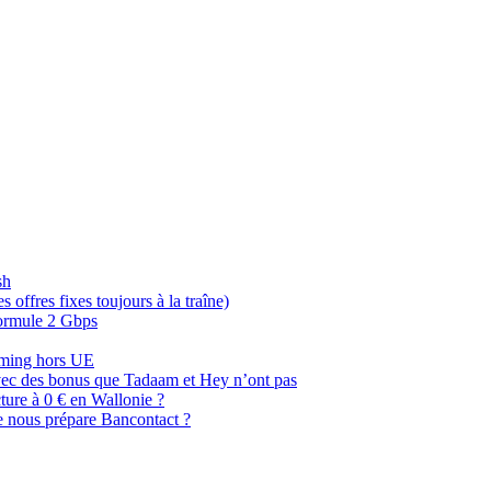
sh
offres fixes toujours à la traîne)
 formule 2 Gbps
oaming hors UE
, avec des bonus que Tadaam et Hey n’ont pas
cture à 0 € en Wallonie ?
e nous prépare Bancontact ?