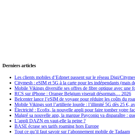
Derniers articles
Les clients mobiles d’Edpnet passent sur le réseau Digi/Cityme
Citymesh : eSIM et 5G à la carte pour les indépendants (mais des 
Mobile Vikings diversifie ses offres de fibre optique avec une
RCS sur iPhone : Orange Belgium viserait désormais… 2026
Belcenter lance l’eSIM de voyage pour réduire les coûts du r
Mobile Vikings sort l’artillerie lourde : l’illimité 5G dès 25 €
Électricité : Ecofix, la nouvelle appli pour faire tomber votre fa
Malgré sa nouvelle app, la marque Payconiq va disparaître : qu
L’appli DAZN en vaut-elle la peine ?
BASE écrase ses tarifs roaming hors Europe
Tout ce qu’il faut savoir sur l’abonnement mobile de Tadaam