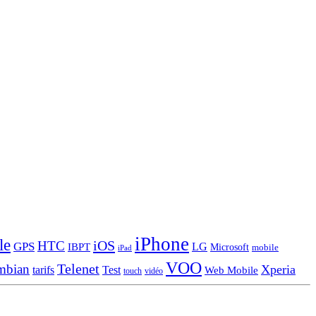
iPhone
le
iOS
HTC
GPS
LG
IBPT
Microsoft
mobile
iPad
VOO
Telenet
mbian
Xperia
tarifs
Test
Web Mobile
touch
vidéo