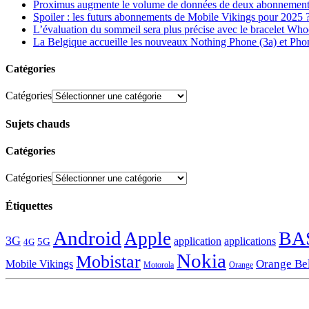
Proximus augmente le volume de données de deux abonnement
Spoiler : les futurs abonnements de Mobile Vikings pour 2025 
L’évaluation du sommeil sera plus précise avec le bracelet Wh
La Belgique accueille les nouveaux Nothing Phone (3a) et Pho
Catégories
Catégories
Sujets chauds
Catégories
Catégories
Étiquettes
Android
BA
Apple
3G
application
applications
5G
4G
Nokia
Mobistar
Orange Be
Mobile Vikings
Motorola
Orange