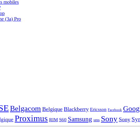
s mobiles
?
oop
ne (3a) Pro
SE
Belgacom
Goog
Belgique
Blackberry
Ericsson
Facebook
Proximus
Sony
Samsung
Sy
Sony
lgique
RIM
S60
sms