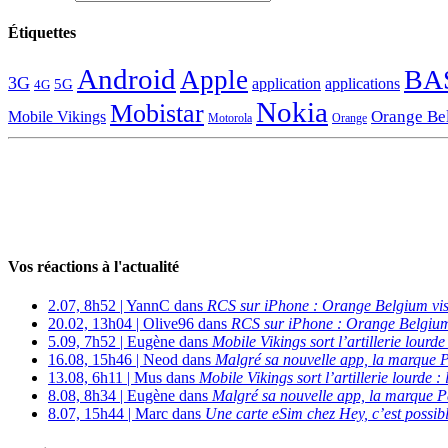
Étiquettes
Android
BA
Apple
3G
application
applications
5G
4G
Nokia
Mobistar
Orange Be
Mobile Vikings
Motorola
Orange
Vos réactions à l'actualité
2.07, 8h52 | YannC dans
RCS sur iPhone : Orange Belgium vi
20.02, 13h04 | Olive96 dans
RCS sur iPhone : Orange Belgium
5.09, 7h52 | Eugène dans
Mobile Vikings sort l’artillerie lour
16.08, 15h46 | Neod dans
Malgré sa nouvelle app, la marque P
13.08, 6h11 | Mus dans
Mobile Vikings sort l’artillerie lourde
8.08, 8h34 | Eugène dans
Malgré sa nouvelle app, la marque P
8.07, 15h44 | Marc dans
Une carte eSim chez Hey, c’est possibl