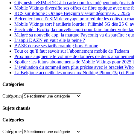
Citymesh : eSIM et 5G à la carte pour les indépendants (mais des 
Mobile Vikings diversifie ses offres de fibre optique avec une
RCS sur iPhone : Orange Belgium viserait désormais… 2026
Belcenter lance l’eSIM de voyage pour réduire les coûts du r
Mobile Vikings sort l’artillerie lourde : l’illimité 5G dès 25 €
Électricité : Ecofix, la nouvelle appli pour faire tomber votre fa
Malgré sa nouvelle app, la marque Payconiq va disparaître : qu
L’appli DAZN en vaut-elle la peine ?
BASE écrase ses tarifs roaming hors Europe
Tout ce qu’il faut savoir sur l’abonnement mobile de Tadaam
Proximus augmente le volume de données de deux abonnement
Spoiler : les futurs abonnements de Mobile Vikings pour 2025 
L’évaluation du sommeil sera plus précise avec le bracelet Wh
La Belgique accueille les nouveaux Nothing Phone (3a) et Pho
Catégories
Catégories
Sujets chauds
Catégories
Catégories