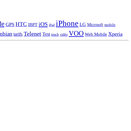
iPhone
le
iOS
HTC
GPS
LG
IBPT
Microsoft
mobile
iPad
VOO
Telenet
mbian
Xperia
tarifs
Test
Web Mobile
touch
vidéo