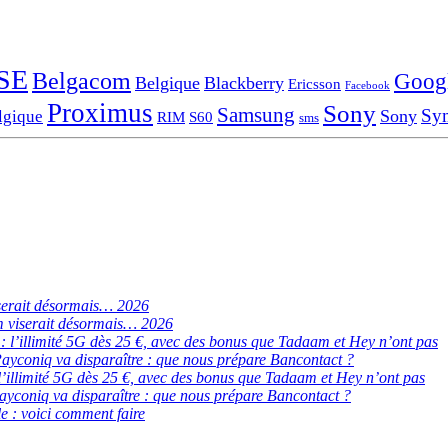
SE
Belgacom
Goog
Belgique
Blackberry
Ericsson
Facebook
Proximus
Sony
Samsung
Sy
Sony
lgique
RIM
S60
sms
serait désormais… 2026
 viserait désormais… 2026
de : l’illimité 5G dès 25 €, avec des bonus que Tadaam et Hey n’ont pas
ayconiq va disparaître : que nous prépare Bancontact ?
 : l’illimité 5G dès 25 €, avec des bonus que Tadaam et Hey n’ont pas
ayconiq va disparaître : que nous prépare Bancontact ?
e : voici comment faire