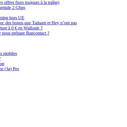
offres fixes toujours à la traîne)
 formule 2 Gbps
oaming hors UE
, avec des bonus que Tadaam et Hey n’ont pas
cture à 0 € en Wallonie ?
e nous prépare Bancontact ?
s mobiles
?
oop
ne (3a) Pro