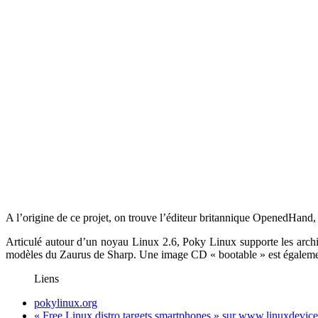
A l’origine de ce projet, on trouve l’éditeur britannique OpenedHan
Articulé autour d’un noyau Linux 2.6, Poky Linux supporte les arch
modèles du Zaurus de Sharp. Une image CD « bootable » est égaleme
Liens
pokylinux.org
« Free Linux distro targets smartphones » sur www.linuxdevic