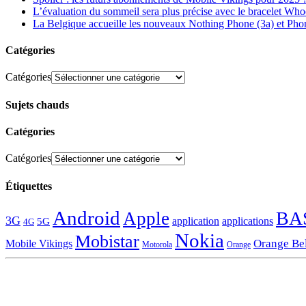
L’évaluation du sommeil sera plus précise avec le bracelet Wh
La Belgique accueille les nouveaux Nothing Phone (3a) et Pho
Catégories
Catégories
Sujets chauds
Catégories
Catégories
Étiquettes
Android
BA
Apple
3G
application
applications
5G
4G
Nokia
Mobistar
Orange Be
Mobile Vikings
Motorola
Orange