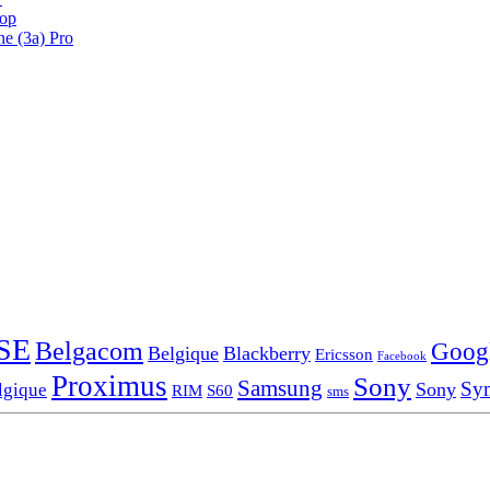
oop
ne (3a) Pro
SE
Belgacom
Goog
Belgique
Blackberry
Ericsson
Facebook
Proximus
Sony
Samsung
Sy
Sony
lgique
RIM
S60
sms