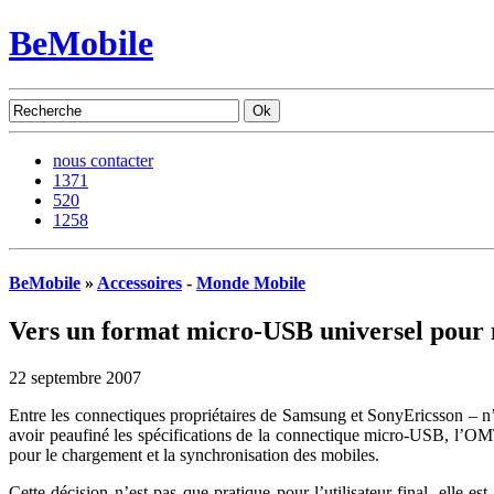
BeMobile
nous contacter
1371
520
1258
BeMobile
»
Accessoires
-
Monde Mobile
Vers un format micro-USB universel pour n
22 septembre 2007
Entre les connectiques propriétaires de Samsung et SonyEricsson – n’o
avoir peaufiné les spécifications de la connectique micro-USB, l’OM
pour le chargement et la synchronisation des mobiles.
Cette décision n’est pas que pratique pour l’utilisateur final, elle