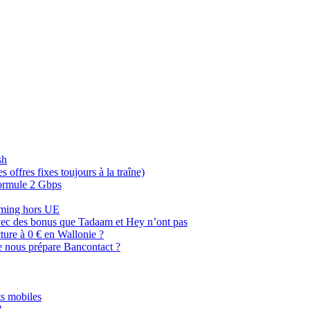
sh
offres fixes toujours à la traîne)
 formule 2 Gbps
oaming hors UE
, avec des bonus que Tadaam et Hey n’ont pas
cture à 0 € en Wallonie ?
e nous prépare Bancontact ?
s mobiles
?