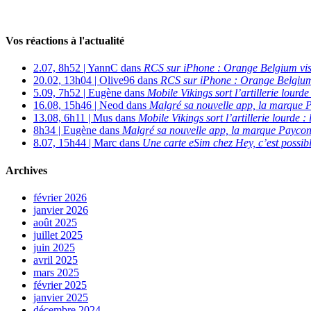
Vos réactions à l'actualité
2.07, 8h52 | YannC dans
RCS sur iPhone : Orange Belgium vi
20.02, 13h04 | Olive96 dans
RCS sur iPhone : Orange Belgium
5.09, 7h52 | Eugène dans
Mobile Vikings sort l’artillerie lour
16.08, 15h46 | Neod dans
Malgré sa nouvelle app, la marque P
13.08, 6h11 | Mus dans
Mobile Vikings sort l’artillerie lourde
8h34 | Eugène dans
Malgré sa nouvelle app, la marque Payconi
8.07, 15h44 | Marc dans
Une carte eSim chez Hey, c’est possibl
Archives
février 2026
janvier 2026
août 2025
juillet 2025
juin 2025
avril 2025
mars 2025
février 2025
janvier 2025
décembre 2024