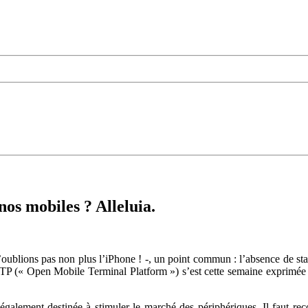
os mobiles ? Alleluia.
ublions pas non plus l’iPhone ! -, un point commun : l’absence de stand
TP (« Open Mobile Terminal Platform ») s’est cette semaine exprimée e
 est également destinée à stimuler le marché des périphériques. Il fa