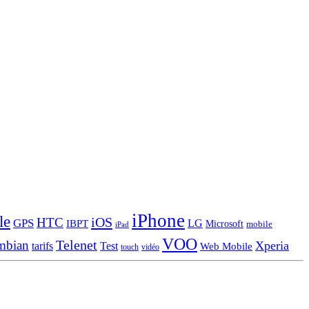
iPhone
le
iOS
HTC
GPS
LG
IBPT
Microsoft
mobile
iPad
VOO
Telenet
mbian
Xperia
tarifs
Test
Web Mobile
touch
vidéo