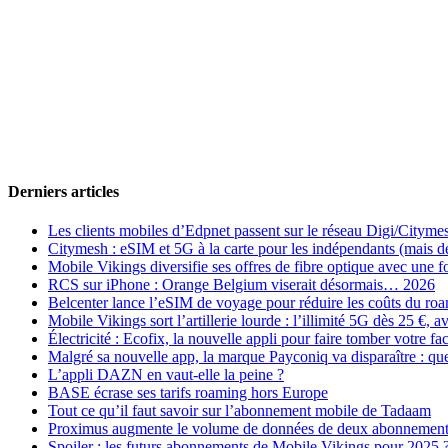
Derniers articles
Les clients mobiles d’Edpnet passent sur le réseau Digi/Cityme
Citymesh : eSIM et 5G à la carte pour les indépendants (mais des 
Mobile Vikings diversifie ses offres de fibre optique avec une
RCS sur iPhone : Orange Belgium viserait désormais… 2026
Belcenter lance l’eSIM de voyage pour réduire les coûts du r
Mobile Vikings sort l’artillerie lourde : l’illimité 5G dès 25 €
Électricité : Ecofix, la nouvelle appli pour faire tomber votre fa
Malgré sa nouvelle app, la marque Payconiq va disparaître : qu
L’appli DAZN en vaut-elle la peine ?
BASE écrase ses tarifs roaming hors Europe
Tout ce qu’il faut savoir sur l’abonnement mobile de Tadaam
Proximus augmente le volume de données de deux abonnement
Spoiler : les futurs abonnements de Mobile Vikings pour 2025 