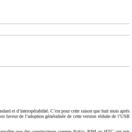
ard et d’interopérabilité. C’est pour cette raison que huit mois après
n faveur de l’adoption généralisée de cette version réduite de l’USB
ut reconnaître que des constructeurs comme Nokia, RIM ou HTC ont pris