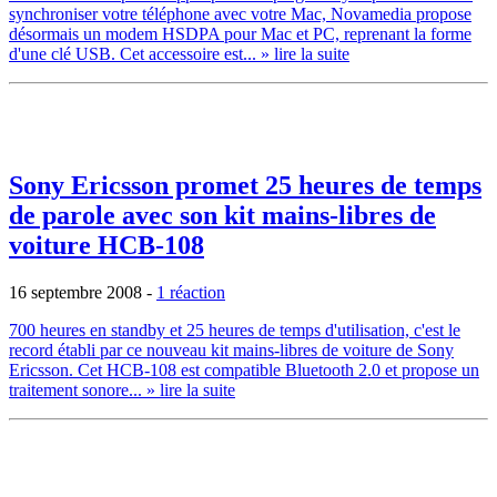
synchroniser votre téléphone avec votre Mac, Novamedia propose
désormais un modem HSDPA pour Mac et PC, reprenant la forme
d'une clé USB. Cet accessoire est...
» lire la suite
Sony Ericsson promet 25 heures de temps
de parole avec son kit mains-libres de
voiture HCB-108
16 septembre 2008
-
1 réaction
700 heures en standby et 25 heures de temps d'utilisation, c'est le
record établi par ce nouveau kit mains-libres de voiture de Sony
Ericsson. Cet HCB-108 est compatible Bluetooth 2.0 et propose un
traitement sonore...
» lire la suite