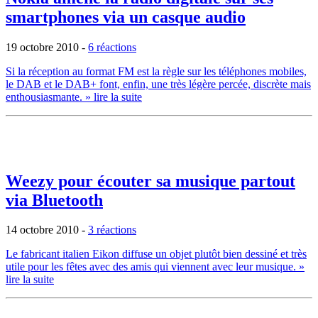
smartphones via un casque audio
19 octobre 2010
-
6 réactions
Si la réception au format FM est la règle sur les téléphones mobiles,
le DAB et le DAB+ font, enfin, une très légère percée, discrète mais
enthousiasmante.
» lire la suite
Weezy pour écouter sa musique partout
via Bluetooth
14 octobre 2010
-
3 réactions
Le fabricant italien Eikon diffuse un objet plutôt bien dessiné et très
utile pour les fêtes avec des amis qui viennent avec leur musique.
»
lire la suite