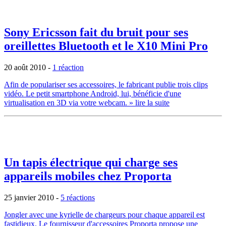
Sony Ericsson fait du bruit pour ses
oreillettes Bluetooth et le X10 Mini Pro
20 août 2010
-
1 réaction
Afin de populariser ses accessoires, le fabricant publie trois clips
vidéo. Le petit smartphone Android, lui, bénéficie d'une
virtualisation en 3D via votre webcam.
» lire la suite
Un tapis électrique qui charge ses
appareils mobiles chez Proporta
25 janvier 2010
-
5 réactions
Jongler avec une kyrielle de chargeurs pour chaque appareil est
fastidieux. Le fournisseur d'accessoires Proporta propose une