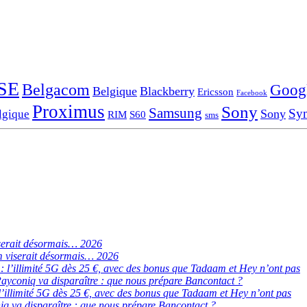
SE
Belgacom
Goog
Belgique
Blackberry
Ericsson
Facebook
Proximus
Sony
Samsung
Sy
Sony
lgique
RIM
S60
sms
serait désormais… 2026
 viserait désormais… 2026
de : l’illimité 5G dès 25 €, avec des bonus que Tadaam et Hey n’ont pas
ayconiq va disparaître : que nous prépare Bancontact ?
 : l’illimité 5G dès 25 €, avec des bonus que Tadaam et Hey n’ont pas
q va disparaître : que nous prépare Bancontact ?