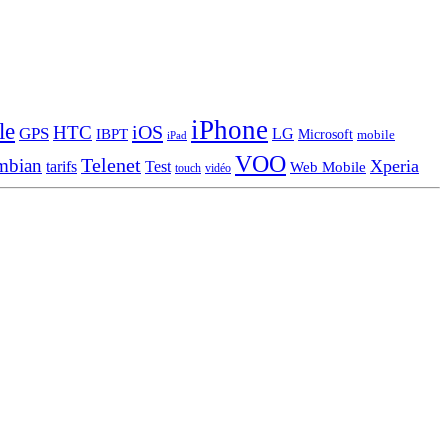
iPhone
le
iOS
HTC
GPS
LG
IBPT
Microsoft
mobile
iPad
VOO
Telenet
mbian
Xperia
tarifs
Test
Web Mobile
touch
vidéo