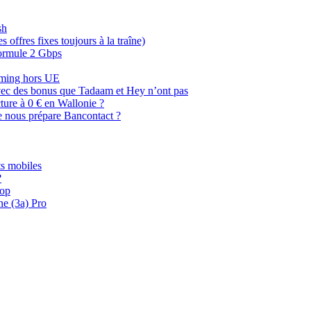
sh
offres fixes toujours à la traîne)
 formule 2 Gbps
oaming hors UE
, avec des bonus que Tadaam et Hey n’ont pas
cture à 0 € en Wallonie ?
e nous prépare Bancontact ?
s mobiles
?
oop
ne (3a) Pro