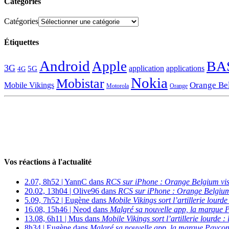
Catégories
Catégories
Étiquettes
Android
BA
Apple
3G
application
applications
5G
4G
Nokia
Mobistar
Orange Be
Mobile Vikings
Motorola
Orange
Vos réactions à l'actualité
2.07, 8h52 | YannC dans
RCS sur iPhone : Orange Belgium vi
20.02, 13h04 | Olive96 dans
RCS sur iPhone : Orange Belgium
5.09, 7h52 | Eugène dans
Mobile Vikings sort l’artillerie lour
16.08, 15h46 | Neod dans
Malgré sa nouvelle app, la marque P
13.08, 6h11 | Mus dans
Mobile Vikings sort l’artillerie lourde
8h34 | Eugène dans
Malgré sa nouvelle app, la marque Payconi