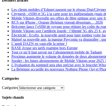
Derniers articles
Les clients mobiles d’Edpnet passent sur le réseau Digi/Cityme
Citymesh : eSIM et 5G à la carte pour les indépendants (mais des 
Mobile Vikings diversifie ses offres de fibre optique avec une
RCS sur iPhone : Orange Belgium viserait désormais… 2026
Belcenter lance l’eSIM de voyage pour réduire les coûts du r
Mobile Vikings sort l’artillerie lourde : l’illimité 5G dès 25 €
Électricité : Ecofix, la nouvelle appli pour faire tomber votre fa
Malgré sa nouvelle app, la marque Payconiq va disparaître : qu
L’appli DAZN en vaut-elle la peine ?
BASE écrase ses tarifs roaming hors Europe
Tout ce qu’il faut savoir sur l’abonnement mobile de Tadaam
Proximus augmente le volume de données de deux abonnement
Spoiler : les futurs abonnements de Mobile Vikings pour 2025 
L’évaluation du sommeil sera plus précise avec le bracelet Wh
La Belgique accueille les nouveaux Nothing Phone (3a) et Pho
Catégories
Catégories
Sujets chauds