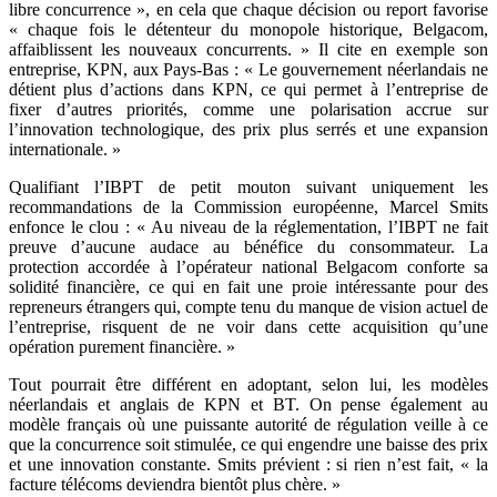
libre concurrence », en cela que chaque décision ou report favorise
« chaque fois le détenteur du monopole historique, Belgacom,
affaiblissent les nouveaux concurrents. » Il cite en exemple son
entreprise, KPN, aux Pays-Bas : « Le gouvernement néerlandais ne
détient plus d’actions dans KPN, ce qui permet à l’entreprise de
fixer d’autres priorités, comme une polarisation accrue sur
l’innovation technologique, des prix plus serrés et une expansion
internationale. »
Qualifiant l’IBPT de petit mouton suivant uniquement les
recommandations de la Commission européenne, Marcel Smits
enfonce le clou : « Au niveau de la réglementation, l’IBPT ne fait
preuve d’aucune audace au bénéfice du consommateur. La
protection accordée à l’opérateur national Belgacom conforte sa
solidité financière, ce qui en fait une proie intéressante pour des
repreneurs étrangers qui, compte tenu du manque de vision actuel de
l’entreprise, risquent de ne voir dans cette acquisition qu’une
opération purement financière. »
Tout pourrait être différent en adoptant, selon lui, les modèles
néerlandais et anglais de KPN et BT. On pense également au
modèle français où une puissante autorité de régulation veille à ce
que la concurrence soit stimulée, ce qui engendre une baisse des prix
et une innovation constante. Smits prévient : si rien n’est fait, « la
facture télécoms deviendra bientôt plus chère. »