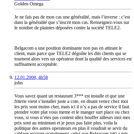
Golden Omega
Je ne fais pas de mon cas une généralité, mais l’inverse : c’est
dans la généralité que s’inscrit mon cas. Renseignez-vous sur
le nombre de plaintes déposées contre la société TELE2.
Belgacom a une position dominante non pas en attirant le
client, mais parce que TELE2 dégoûte les dits clients qui se
tournent alors vers un opérateur dont la qualité des services est
suffisament acceptable.
12.01.2008, 4h58
john
Vous savez quant un restaurant 3*** est installe et que une
friterie vient s’installer juste a cote, en disant venez chez moi
les prix sont moins cher, mais ici il n’y a pas de service il faut
prendre votre plat vous meme et le manger surt place ou chez
vous, si vous n’etes pas content allez bouffer ailleurs moi mes
prix sont au minimum et je peux pas faire plus, voila la
politique des autres operateurs en plus il voudrait se sevir du
cablage existant gratuitement, celui que Belgacom (rtt) a mis