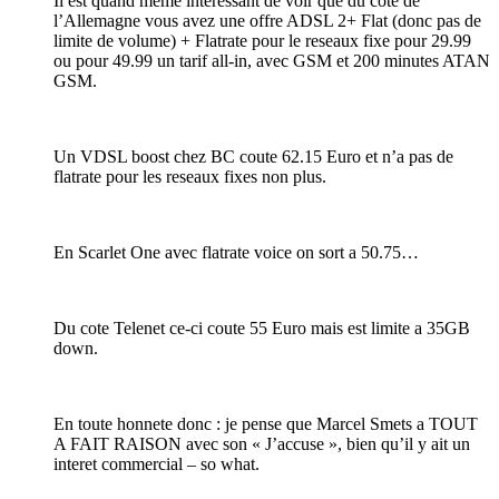
Il est quand meme interessant de voir que du cote de
l’Allemagne vous avez une offre ADSL 2+ Flat (donc pas de
limite de volume) + Flatrate pour le reseaux fixe pour 29.99
ou pour 49.99 un tarif all-in, avec GSM et 200 minutes ATAN
GSM.
Un VDSL boost chez BC coute 62.15 Euro et n’a pas de
flatrate pour les reseaux fixes non plus.
En Scarlet One avec flatrate voice on sort a 50.75…
Du cote Telenet ce-ci coute 55 Euro mais est limite a 35GB
down.
En toute honnete donc : je pense que Marcel Smets a TOUT
A FAIT RAISON avec son « J’accuse », bien qu’il y ait un
interet commercial – so what.