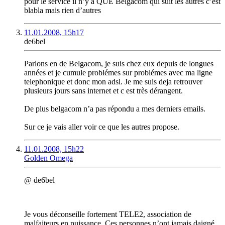
pour le service il n’y a QUE Belgacom qui suit les autres c’est
blabla mais rien d’autres
11.01.2008, 15h17
de6bel
Parlons en de Belgacom, je suis chez eux depuis de longues
années et je cumule problémes sur problémes avec ma ligne
telephonique et donc mon adsl. Je me suis deja retrouver
plusieurs jours sans internet et c est très dérangent.
De plus belgacom n’a pas répondu a mes derniers emails.
Sur ce je vais aller voir ce que les autres propose.
11.01.2008, 15h22
Golden Omega
@ de6bel
Je vous déconseille fortement TELE2, association de
malfaiteurs en puissance. Ces personnes n’ont jamais daigné