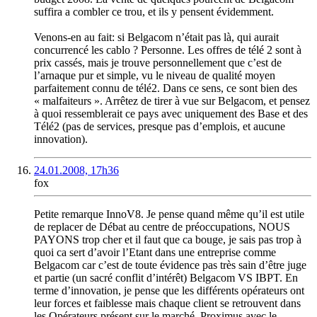
suffira a combler ce trou, et ils y pensent évidemment.
Venons-en au fait: si Belgacom n’était pas là, qui aurait
concurrencé les cablo ? Personne. Les offres de télé 2 sont à
prix cassés, mais je trouve personnellement que c’est de
l’arnaque pur et simple, vu le niveau de qualité moyen
parfaitement connu de télé2. Dans ce sens, ce sont bien des
« malfaiteurs ». Arrêtez de tirer à vue sur Belgacom, et pensez
à quoi ressemblerait ce pays avec uniquement des Base et des
Télé2 (pas de services, presque pas d’emplois, et aucune
innovation).
24.01.2008, 17h36
fox
Petite remarque InnoV8. Je pense quand même qu’il est utile
de replacer de Débat au centre de préoccupations, NOUS
PAYONS trop cher et il faut que ca bouge, je sais pas trop à
quoi ca sert d’avoir l’Etant dans une entreprise comme
Belgacom car c’est de toute évidence pas très sain d’être juge
et partie (un sacré conflit d’intérêt) Belgacom VS IBPT. En
terme d’innovation, je pense que les différents opérateurs ont
leur forces et faiblesse mais chaque client se retrouvent dans
les Opérateurs présent sur le marché. Proximus avec le