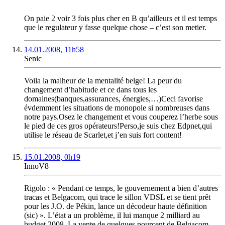
On paie 2 voir 3 fois plus cher en B qu’ailleurs et il est temps
que le regulateur y fasse quelque chose – c’est son metier.
14.01.2008, 11h58
Senic
Voila la malheur de la mentalité belge! La peur du
changement d’habitude et ce dans tous les
domaines(banques,assurances, énergies,…)Ceci favorise
évdemment les situations de monopole si nombreuses dans
notre pays.Osez le changement et vous couperez l’herbe sous
le pied de ces gros opérateurs!Perso,je suis chez Edpnet,qui
utilise le réseau de Scarlet,et j’en suis fort content!
15.01.2008, 0h19
InnoV8
Rigolo : « Pendant ce temps, le gouvernement a bien d’autres
tracas et Belgacom, qui trace le sillon VDSL et se tient prêt
pour les J.O. de Pékin, lance un décodeur haute définition
(sic) ». L’état a un problème, il lui manque 2 milliard au
budget 2008. La vente de quelques pourcent de Belgacom