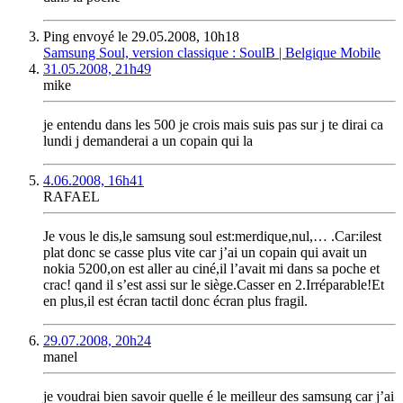
Ping envoyé le 29.05.2008, 10h18
Samsung Soul, version classique : SoulB | Belgique Mobile
31.05.2008, 21h49
mike
je entendu dans les 500 je crois mais suis pas sur j te dirai ca
lundi j demanderai a un copain qui la
4.06.2008, 16h41
RAFAEL
Je vous le dis,le samsung soul est:merdique,nul,… .Car:ilest
plat donc se casse plus vite car j’ai un copain qui avait un
nokia 5200,on est aller au ciné,il l’avait mi dans sa poche et
crac! qand il s’est assi sur le siège.Casser en 2.Irréparable!Et
en plus,il est écran tactil donc écran plus fragil.
29.07.2008, 20h24
manel
je voudrai bien savoir quelle é le meilleur des samsung car j’ai