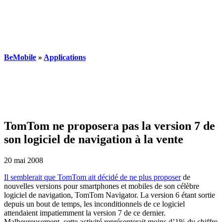
BeMobile
»
Applications
TomTom ne proposera pas la version 7 de
son logiciel de navigation à la vente
20 mai 2008
Il semblerait que TomTom ait décidé de ne plus proposer
de
nouvelles versions pour smartphones et mobiles de son célèbre
logiciel de navigation, TomTom Navigator. La version 6 étant sortie
depuis un bout de temps, les inconditionnels de ce logiciel
attendaient impatiemment la version 7 de ce dernier.
Malheureusement, cette activité représenterait moins d’1% du chiffre