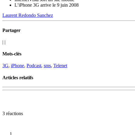
L’iPhone 3G arrive le 9 juin 2008
Laurent Redondo Sanchez
Partager
|
|
Mots-clés
3G
,
iPhone
,
Podcast
,
sms
,
Telenet
Articles relatifs
3 réactions