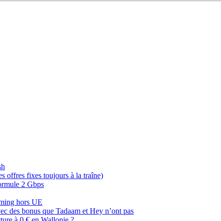
sh
offres fixes toujours à la traîne)
 formule 2 Gbps
oaming hors UE
, avec des bonus que Tadaam et Hey n’ont pas
cture à 0 € en Wallonie ?