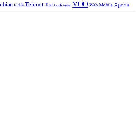
VOO
Telenet
mbian
Xperia
tarifs
Test
Web Mobile
touch
vidéo