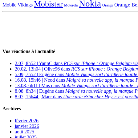
Nokia
Mobistar
Orange Be
Mobile Vikings
Motorola
Orange
Vos réactions à l'actualité
2.07, 8h52 | YannC dans
RCS sur iPhone : Orange Belgium vi
20.02, 13h04 | Olive96 dans
RCS sur iPhone : Orange Belgium
5.09, 7h52 | Eugène dans
Mobile Vikings sort l’artillerie lour
16.08, 15h46 | Neod dans
Malgré sa nouvelle app, la marque P
13.08, 6h11 | Mus dans
Mobile Vikings sort l’artillerie lourde
8.08, 8h34 | Eugène dans
Malgré sa nouvelle app, la marque P
8.07, 15h44 | Marc dans
Une carte eSim chez Hey, c’est possibl
Archives
février 2026
janvier 2026
août 2025
juillet 2025