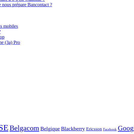
e nous prépare Bancontact ?
s mobiles
?
oop
ne (3a) Pro
SE
Belgacom
Goog
Belgique
Blackberry
Ericsson
Facebook