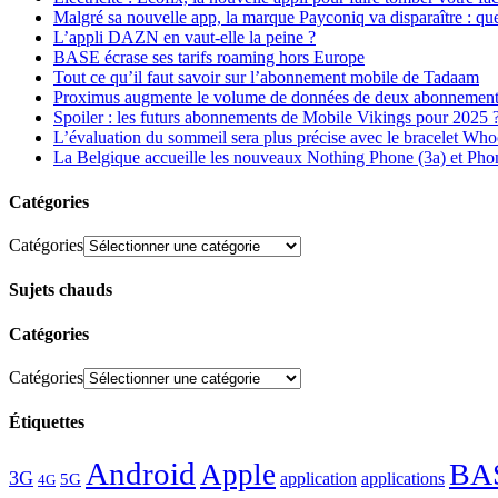
Malgré sa nouvelle app, la marque Payconiq va disparaître : qu
L’appli DAZN en vaut-elle la peine ?
BASE écrase ses tarifs roaming hors Europe
Tout ce qu’il faut savoir sur l’abonnement mobile de Tadaam
Proximus augmente le volume de données de deux abonnement
Spoiler : les futurs abonnements de Mobile Vikings pour 2025 
L’évaluation du sommeil sera plus précise avec le bracelet Wh
La Belgique accueille les nouveaux Nothing Phone (3a) et Pho
Catégories
Catégories
Sujets chauds
Catégories
Catégories
Étiquettes
Android
BA
Apple
3G
application
applications
5G
4G