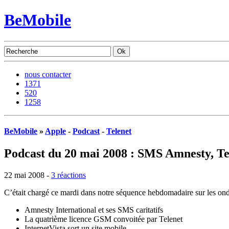
BeMobile
nous contacter
1371
520
1258
BeMobile
»
Apple
-
Podcast
-
Telenet
Podcast du 20 mai 2008 : SMS Amnesty, Tel
22 mai 2008 -
3 réactions
C’était chargé ce mardi dans notre séquence hebdomadaire sur les on
Amnesty International et ses SMS caritatifs
La quatrième licence GSM convoitée par Telenet
InternetVista sort un site mobile