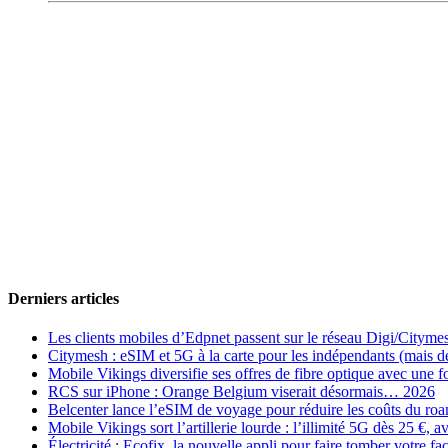
Derniers articles
Les clients mobiles d’Edpnet passent sur le réseau Digi/Cityme
Citymesh : eSIM et 5G à la carte pour les indépendants (mais des 
Mobile Vikings diversifie ses offres de fibre optique avec une
RCS sur iPhone : Orange Belgium viserait désormais… 2026
Belcenter lance l’eSIM de voyage pour réduire les coûts du r
Mobile Vikings sort l’artillerie lourde : l’illimité 5G dès 25 €
Électricité : Ecofix, la nouvelle appli pour faire tomber votre fa