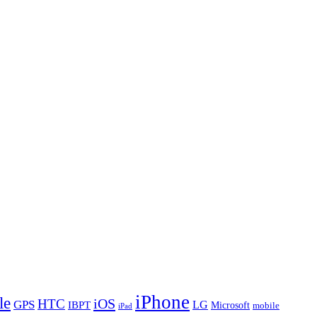
iPhone
le
iOS
HTC
GPS
LG
IBPT
Microsoft
mobile
iPad