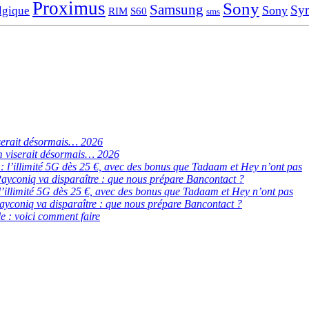
Proximus
Sony
Samsung
Sy
Sony
lgique
RIM
S60
sms
serait désormais… 2026
 viserait désormais… 2026
de : l’illimité 5G dès 25 €, avec des bonus que Tadaam et Hey n’ont pas
ayconiq va disparaître : que nous prépare Bancontact ?
 : l’illimité 5G dès 25 €, avec des bonus que Tadaam et Hey n’ont pas
ayconiq va disparaître : que nous prépare Bancontact ?
e : voici comment faire