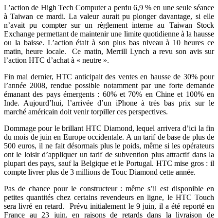
L’action de High Tech Computer a perdu 6,9 % en une seule séance
à Taiwan ce mardi. La valeur aurait pu plonger davantage, si elle
n’avait pu compter sur un règlement interne au Taiwan Stock
Exchange permettant de maintenir une limite quotidienne à la hausse
ou la baisse. L’action était à son plus bas niveau à 10 heures ce
matin, heure locale. Ce matin, Merrill Lynch a revu son avis sur
l’action HTC d’achat à « neutre ».
Fin mai dernier, HTC anticipait des ventes en hausse de 30% pour
l’année 2008, rendue possible notamment par une forte demande
émanant des pays émergents : 60% et 70% en Chine et 100% en
Inde. Aujourd’hui, l’arrivée d’un iPhone à très bas prix sur le
marché américain doit venir torpiller ces perspectives.
Dommage pour le brillant HTC Diamond, lequel arrivera d’ici la fin
du mois de juin en Europe occidentale. A un tarif de base de plus de
500 euros, il ne fait désormais plus le poids, même si les opérateurs
ont le loisir d’appliquer un tarif de subvention plus attractif dans la
plupart des pays, sauf la Belgique et le Portugal. HTC mise gros : il
compte livrer plus de 3 millions de Touc Diamond cette année.
Pas de chance pour le constructeur : même s’il est disponible en
petites quantités chez certains revendeurs en ligne, le HTC Touch
sera livré en retard. Prévu initialement le 9 juin, il a été reporté en
France au 23 juin, en raisons de retards dans la livraison de