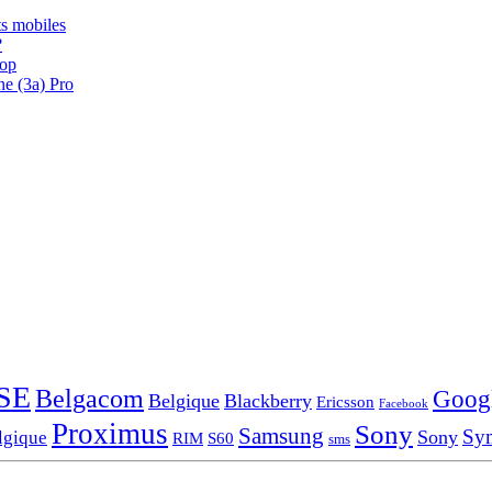
s mobiles
?
oop
ne (3a) Pro
SE
Belgacom
Goog
Belgique
Blackberry
Ericsson
Facebook
Proximus
Sony
Samsung
Sy
Sony
lgique
RIM
S60
sms