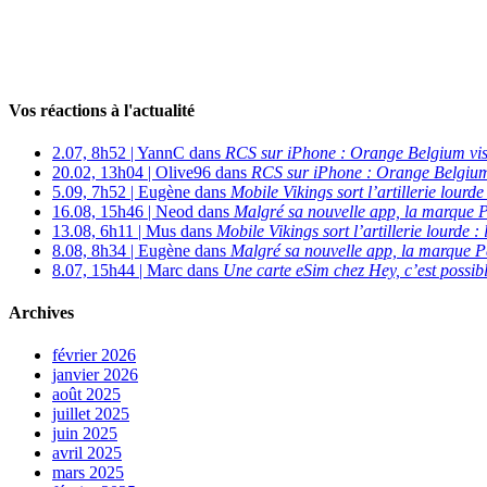
Vos réactions à l'actualité
2.07, 8h52 | YannC dans
RCS sur iPhone : Orange Belgium vi
20.02, 13h04 | Olive96 dans
RCS sur iPhone : Orange Belgium
5.09, 7h52 | Eugène dans
Mobile Vikings sort l’artillerie lour
16.08, 15h46 | Neod dans
Malgré sa nouvelle app, la marque P
13.08, 6h11 | Mus dans
Mobile Vikings sort l’artillerie lourde
8.08, 8h34 | Eugène dans
Malgré sa nouvelle app, la marque P
8.07, 15h44 | Marc dans
Une carte eSim chez Hey, c’est possibl
Archives
février 2026
janvier 2026
août 2025
juillet 2025
juin 2025
avril 2025
mars 2025