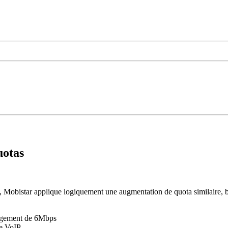
uotas
, Mobistar applique logiquement une augmentation de quota similaire,
argement de 6Mbps
ne VoIP