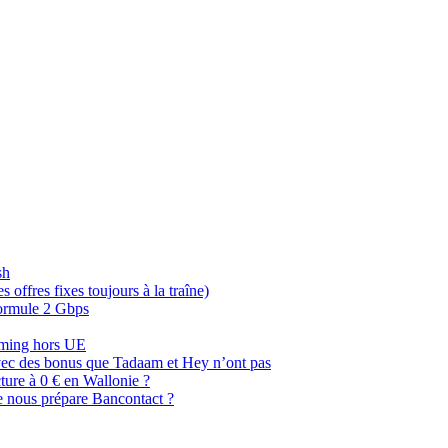
sh
offres fixes toujours à la traîne)
 formule 2 Gbps
oaming hors UE
, avec des bonus que Tadaam et Hey n’ont pas
cture à 0 € en Wallonie ?
e nous prépare Bancontact ?