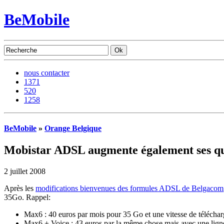
BeMobile
nous contacter
1371
520
1258
BeMobile
»
Orange Belgique
Mobistar ADSL augmente également ses q
2 juillet 2008
Après les
modifications bienvenues des formules ADSL de Belgacom
35Go. Rappel:
Max6 : 40 euros par mois pour 35 Go et une vitesse de téléch
Max6 + Voice : 43 euros par la même chose mais avec une lig