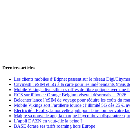
Derniers articles
Les clients mobiles d’Edpnet passent sur le réseau Digi/Cityme
Citymesh : eSIM et 5G à la carte pour les indépendants (mais des 
Mobile Vikings diversifie ses offres de fibre optique avec une
RCS sur iPhone : Orange Belgium viserait désormais… 2026
Belcenter lance l’eSIM de voyage pour réduire les coûts du r
Mobile Vikings sort l’artillerie lourde : l’illimité 5G dès 25 €
Électricité : Ecofix, la nouvelle appli pour faire tomber votre fa
Malgré sa nouvelle app, la marque Payconiq va disparaître : qu
L’appli DAZN en vaut-elle la peine ?
BASE écrase ses tarifs roaming hors Europe