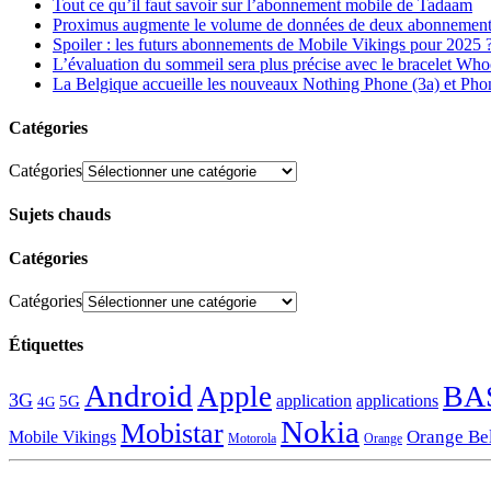
Tout ce qu’il faut savoir sur l’abonnement mobile de Tadaam
Proximus augmente le volume de données de deux abonnement
Spoiler : les futurs abonnements de Mobile Vikings pour 2025 
L’évaluation du sommeil sera plus précise avec le bracelet Wh
La Belgique accueille les nouveaux Nothing Phone (3a) et Pho
Catégories
Catégories
Sujets chauds
Catégories
Catégories
Étiquettes
Android
BA
Apple
3G
application
applications
5G
4G
Nokia
Mobistar
Orange Be
Mobile Vikings
Motorola
Orange