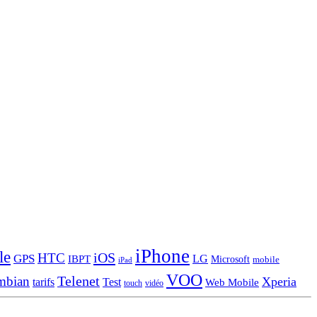
iPhone
le
iOS
HTC
GPS
LG
IBPT
Microsoft
mobile
iPad
VOO
Telenet
mbian
Xperia
tarifs
Test
Web Mobile
touch
vidéo