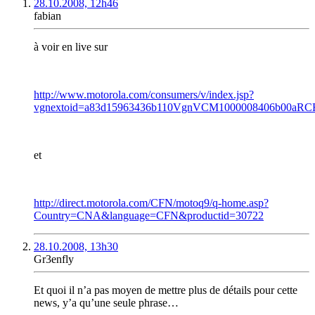
28.10.2008, 12h46
fabian
à voir en live sur
http://www.motorola.com/consumers/v/index.jsp?
vgnextoid=a83d15963436b110VgnVCM1000008406b00aRCR
et
http://direct.motorola.com/CFN/motoq9/q-home.asp?
Country=CNA&language=CFN&productid=30722
28.10.2008, 13h30
Gr3enfly
Et quoi il n’a pas moyen de mettre plus de détails pour cette
news, y’a qu’une seule phrase…