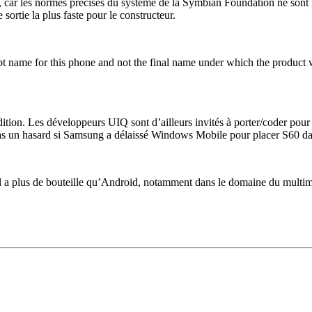
, car les normes précises du système de la Symbian Foundation ne sont pa
 sortie la plus faste pour le constructeur.
ncept name for this phone and not the final name under which the product w
Edition. Les développeurs UIQ sont d’ailleurs invités à porter/coder pou
pas un hasard si Samsung a délaissé Windows Mobile pour placer S60 d
il a plus de bouteille qu’Android, notamment dans le domaine du multim