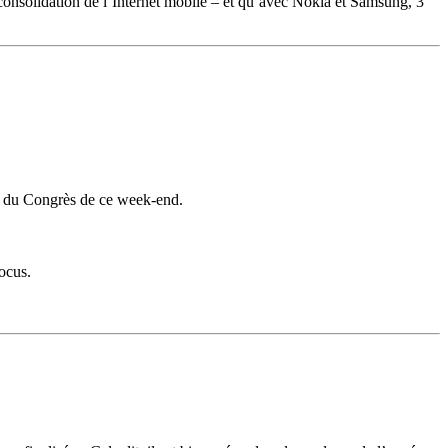
 consolidation de l’Internet mobile – et qu’avec Nokia et Samsung, 3
ors du Congrès de ce week-end.
focus.