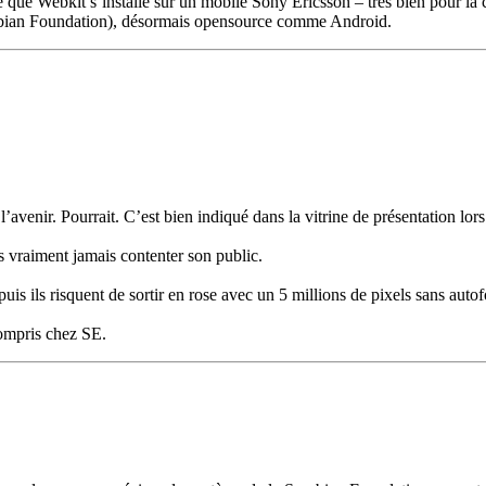
e que Webkit s’installe sur un mobile Sony Ericsson – très bien pour la
ymbian Foundation), désormais opensource comme Android.
 l’avenir. Pourrait. C’est bien indiqué dans la vitrine de présentation l
 vraiment jamais contenter son public.
uis ils risquent de sortir en rose avec un 5 millions de pixels sans auto
compris chez SE.