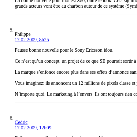
La bonne nouvelle pour moi est S60, outre le look. Cela signifi
grands acteurs vont être au charbon autour de ce système (S
Philippe
17.02.2009, 8h25
Fausse bonne nouvelle pour le Sony Ericsson idou.
Ce n’est qu’un concept, un projet de ce que SE pourrait sortir à
La marque s’enfonce encore plus dans ses effets d’annonce sans
Vous imaginez; ils annoncent un 12 millions de pixels classe et p
N’importe quoi. Le marketing à l’envers. Ils ont toujours rien 
Cedric
17.02.2009, 12h09