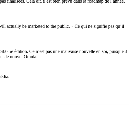
s finalisées. Cela dit, il est bien prévu dans la roadmap de l’année,
ill actually be marketed to the public. » Ce qui ne signifie pas qu’il
r S60 5e édition. Ce n’est pas une mauvaise nouvelle en soi, puisque 3
ans le nouvel Omnia.
édia.