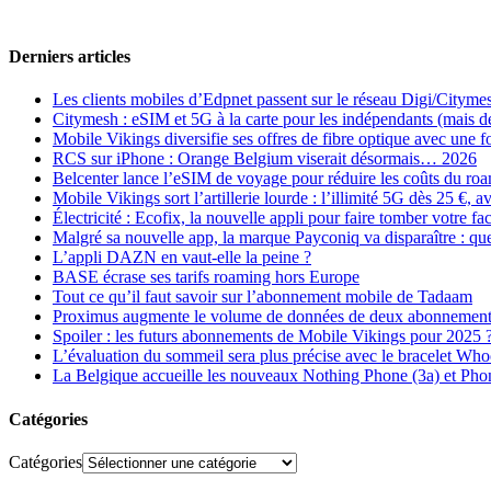
Derniers articles
Les clients mobiles d’Edpnet passent sur le réseau Digi/Cityme
Citymesh : eSIM et 5G à la carte pour les indépendants (mais des 
Mobile Vikings diversifie ses offres de fibre optique avec une
RCS sur iPhone : Orange Belgium viserait désormais… 2026
Belcenter lance l’eSIM de voyage pour réduire les coûts du r
Mobile Vikings sort l’artillerie lourde : l’illimité 5G dès 25 €
Électricité : Ecofix, la nouvelle appli pour faire tomber votre fa
Malgré sa nouvelle app, la marque Payconiq va disparaître : qu
L’appli DAZN en vaut-elle la peine ?
BASE écrase ses tarifs roaming hors Europe
Tout ce qu’il faut savoir sur l’abonnement mobile de Tadaam
Proximus augmente le volume de données de deux abonnement
Spoiler : les futurs abonnements de Mobile Vikings pour 2025 
L’évaluation du sommeil sera plus précise avec le bracelet Wh
La Belgique accueille les nouveaux Nothing Phone (3a) et Pho
Catégories
Catégories