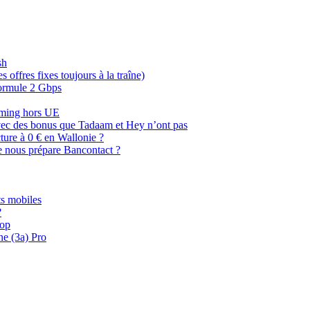
sh
offres fixes toujours à la traîne)
 formule 2 Gbps
oaming hors UE
, avec des bonus que Tadaam et Hey n’ont pas
cture à 0 € en Wallonie ?
e nous prépare Bancontact ?
s mobiles
?
oop
ne (3a) Pro