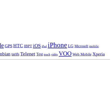
iPhone
le
iOS
HTC
GPS
LG
IBPT
Microsoft
mobile
iPad
VOO
Telenet
mbian
Xperia
tarifs
Test
Web Mobile
touch
vidéo