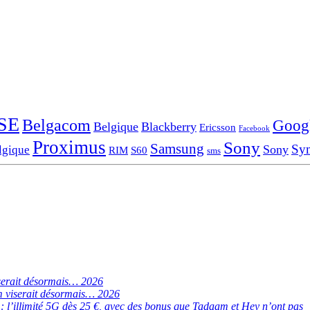
SE
Belgacom
Goog
Belgique
Blackberry
Ericsson
Facebook
Proximus
Sony
Samsung
Sy
Sony
lgique
RIM
S60
sms
serait désormais… 2026
 viserait désormais… 2026
de : l’illimité 5G dès 25 €, avec des bonus que Tadaam et Hey n’ont pas