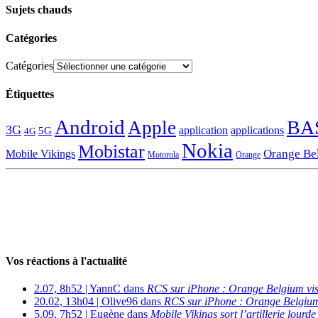
Sujets chauds
Catégories
Catégories
Étiquettes
Android
BA
Apple
3G
application
applications
5G
4G
Nokia
Mobistar
Orange Be
Mobile Vikings
Motorola
Orange
Vos réactions à l'actualité
2.07, 8h52 | YannC dans
RCS sur iPhone : Orange Belgium vi
20.02, 13h04 | Olive96 dans
RCS sur iPhone : Orange Belgium
5.09, 7h52 | Eugène dans
Mobile Vikings sort l’artillerie lour