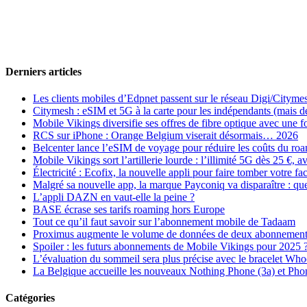
Derniers articles
Les clients mobiles d’Edpnet passent sur le réseau Digi/Cityme
Citymesh : eSIM et 5G à la carte pour les indépendants (mais des 
Mobile Vikings diversifie ses offres de fibre optique avec une
RCS sur iPhone : Orange Belgium viserait désormais… 2026
Belcenter lance l’eSIM de voyage pour réduire les coûts du r
Mobile Vikings sort l’artillerie lourde : l’illimité 5G dès 25 €
Électricité : Ecofix, la nouvelle appli pour faire tomber votre fa
Malgré sa nouvelle app, la marque Payconiq va disparaître : qu
L’appli DAZN en vaut-elle la peine ?
BASE écrase ses tarifs roaming hors Europe
Tout ce qu’il faut savoir sur l’abonnement mobile de Tadaam
Proximus augmente le volume de données de deux abonnement
Spoiler : les futurs abonnements de Mobile Vikings pour 2025 
L’évaluation du sommeil sera plus précise avec le bracelet Wh
La Belgique accueille les nouveaux Nothing Phone (3a) et Pho
Catégories