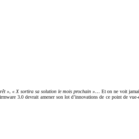
rêt »
,
« X sortira sa solution le mois prochain »
… Et on ne voit jamai
firmware 3.0 devrait amener son lot d’innovations de ce point de vue-c