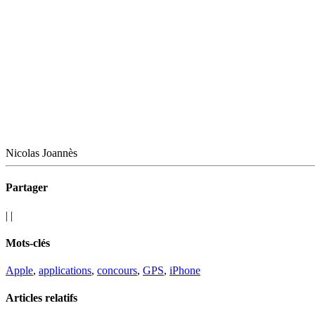
Nicolas Joannès
Partager
|
|
Mots-clés
Apple
,
applications
,
concours
,
GPS
,
iPhone
Articles relatifs