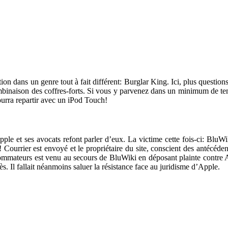
 dans un genre tout à fait différent: Burglar King. Ici, plus questions d
ombinaison des coffres-forts. Si vous y parvenez dans un minimum de tem
ourra repartir avec un iPod Touch!
 Apple et ses avocats refont parler d’eux. La victime cette fois-ci: B
Courrier est envoyé et le propriétaire du site, conscient des antécéden
sommateurs est venu au secours de BluWiki en déposant plainte contre Ap
s. Il fallait néanmoins saluer la résistance face au juridisme d’Apple.