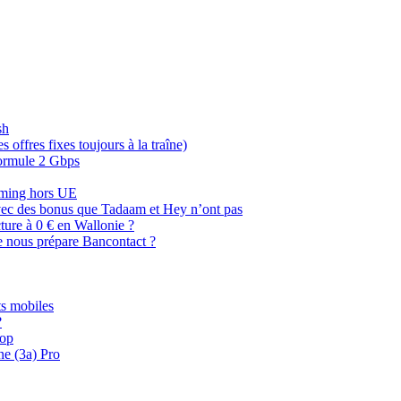
sh
offres fixes toujours à la traîne)
 formule 2 Gbps
oaming hors UE
, avec des bonus que Tadaam et Hey n’ont pas
cture à 0 € en Wallonie ?
e nous prépare Bancontact ?
s mobiles
?
oop
ne (3a) Pro