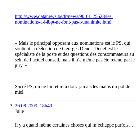
http://www.datanews.be/fr/news/90-61-25623/les-
nominations-a-l-ibpt-ne-font-pas-l-unanimite.html
« Mais le principal opposant aux nominations est le PS, qui
soutient la réélection de Georges Denef. Denef est le
spécialiste de la poste et des questions des consommateurs au
sein de l’actuel conseil, mais il n’a même pas été retenu par le
jury. »
Sacré PS, on ne lui retirera donc jamais les mains du pot de
miel.
26.08.2009, 18h49
Julie
Il y a quand même certaines choses qui m’échappe parfois…