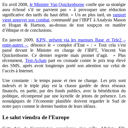
En avril 2008,
le Ministre Van Quickenborne
confie que sa stratégie
aura échoué s’il ne parvient pas « à provoquer une réduction
significative des tarifs du haut débit. » Un an plus tard, un
rapport
vient appuyer son combat
, commandé par l’IBPT à Analysis Mason
et Hogan & Hartson, au-dessus de tout soupçon en matière
d’éthique et de conclusions.
En janvier 2009,
KPN, présent via les marques Base et Tele2 –
entre-autres –
, dénonce le « complot d’Etat » : « Tout cela s’est
passé devant le Ministre en charge de l’IBPT, Vincent Van
Quickenborne. Ce dernier regrette mais promet d’agir. » Plus
récemment,
Test-Achats
part en croisade contre le prix trop élevé
des SMS, après avoir longtemps porté son attention sur celui de
l’accès à Internet.
Une constante : le temps passe et rien ne change. Les prix sont
indexés et le triple play est la chasse gardée de deux réseaux
financés, en partie, par des fonds publics, avec la bénédiction du
politique, récompensé par une kyrielle de jetons de présence. Les
nostalgiques de l’économie planifiée doivent regarder le Sud de
notre pays comme le dernier bastion de leurs idéaux.
Le salut viendra de l’Europe