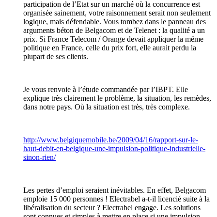
participation de l’Etat sur un marché où la concurrence est
organisée sainement, votre raisonnement serait non seulement
logique, mais défendable. Vous tombez dans le panneau des
arguments béton de Belgacom et de Telenet : la qualité a un
prix. Si France Telecom / Orange devait appliquer la même
politique en France, celle du prix fort, elle aurait perdu la
plupart de ses clients.
Je vous renvoie à l’étude commandée par l’IBPT. Elle
explique très clairement le problème, la situation, les remèdes,
dans notre pays. Où la situation est très, très complexe.
http://www.belgiquemobile.be/2009/04/16/rapport-sur-le-
haut-debit-en-belgique-une-impulsion-politique-industrielle-
sinon-rien/
Les pertes d’emploi seraient inévitables. En effet, Belgacom
emploie 15 000 personnes ! Electrabel a-t-il licencié suite à la
libéralisation du secteur ? Electrabel engage. Les solutions
sont connues et simples à mettre en place si une impulsion