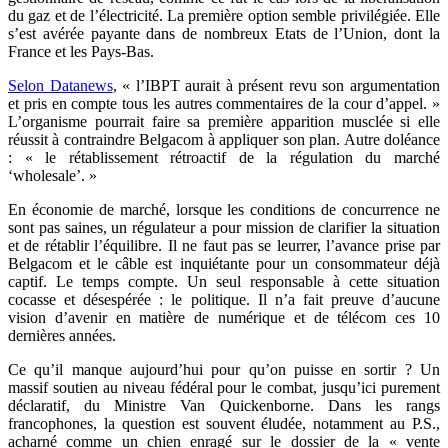
du gaz et de l’électricité. La première option semble privilégiée. Elle
s’est avérée payante dans de nombreux Etats de l’Union, dont la
France et les Pays-Bas.
Selon Datanews
, « l’IBPT aurait à présent revu son argumentation
et pris en compte tous les autres commentaires de la cour d’appel. »
L’organisme pourrait faire sa première apparition musclée si elle
réussit à contraindre Belgacom à appliquer son plan. Autre doléance
: « le rétablissement rétroactif de la régulation du marché
‘wholesale’. »
En économie de marché, lorsque les conditions de concurrence ne
sont pas saines, un régulateur a pour mission de clarifier la situation
et de rétablir l’équilibre. Il ne faut pas se leurrer, l’avance prise par
Belgacom et le câble est inquiétante pour un consommateur déjà
captif. Le temps compte. Un seul responsable à cette situation
cocasse et désespérée : le politique. Il n’a fait preuve d’aucune
vision d’avenir en matière de numérique et de télécom ces 10
dernières années.
Ce qu’il manque aujourd’hui pour qu’on puisse en sortir ? Un
massif soutien au niveau fédéral pour le combat, jusqu’ici purement
déclaratif, du Ministre Van Quickenborne. Dans les rangs
francophones, la question est souvent éludée, notamment au P.S.,
acharné comme un chien enragé sur le dossier de la « vente