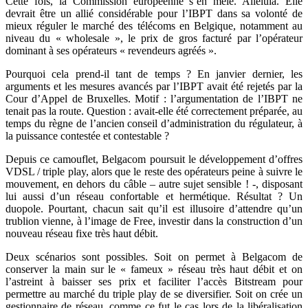
Cette fois, la Commission européenne s’en mêle. Alleluia. Elle
devrait être un allié considérable pour l’IBPT dans sa volonté de
mieux réguler le marché des télécoms en Belgique, notamment au
niveau du « wholesale », le prix de gros facturé par l’opérateur
dominant à ses opérateurs « revendeurs agréés ».
Pourquoi cela prend-il tant de temps ? En janvier dernier, les
arguments et les mesures avancés par l’IBPT avait été rejetés par la
Cour d’Appel de Bruxelles. Motif : l’argumentation de l’IBPT ne
tenait pas la route. Question : avait-elle été correctement préparée, au
temps du règne de l’ancien conseil d’administration du régulateur, à
la puissance contestée et contestable ?
Depuis ce camouflet, Belgacom poursuit le développement d’offres
VDSL / triple play, alors que le reste des opérateurs peine à suivre le
mouvement, en dehors du câble – autre sujet sensible ! -, disposant
lui aussi d’un réseau confortable et hermétique. Résultat ? Un
duopole. Pourtant, chacun sait qu’il est illusoire d’attendre qu’un
trublion vienne, à l’image de Free, investir dans la construction d’un
nouveau réseau fixe très haut débit.
Deux scénarios sont possibles. Soit on permet à Belgacom de
conserver la main sur le « fameux » réseau très haut débit et on
l’astreint à baisser ses prix et faciliter l’accès Bitstream pour
permettre au marché du triple play de se diversifier. Soit on crée un
gestionnaire de réseau, comme ce fut le cas lors de la libéralisation