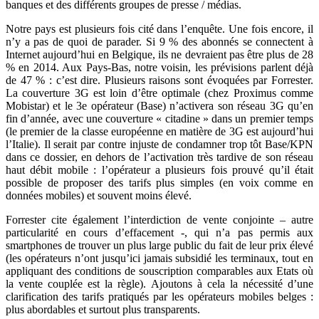
banques et des différents groupes de presse / médias.
Notre pays est plusieurs fois cité dans l’enquête. Une fois encore, il
n’y a pas de quoi de parader. Si 9 % des abonnés se connectent à
Internet aujourd’hui en Belgique, ils ne devraient pas être plus de 28
% en 2014. Aux Pays-Bas, notre voisin, les prévisions parlent déjà
de 47 % : c’est dire. Plusieurs raisons sont évoquées par Forrester.
La couverture 3G est loin d’être optimale (chez Proximus comme
Mobistar) et le 3e opérateur (Base) n’activera son réseau 3G qu’en
fin d’année, avec une couverture « citadine » dans un premier temps
(le premier de la classe européenne en matière de 3G est aujourd’hui
l’Italie). Il serait par contre injuste de condamner trop tôt Base/KPN
dans ce dossier, en dehors de l’activation très tardive de son réseau
haut débit mobile : l’opérateur a plusieurs fois prouvé qu’il était
possible de proposer des tarifs plus simples (en voix comme en
données mobiles) et souvent moins élevé.
Forrester cite également l’interdiction de vente conjointe – autre
particularité en cours d’effacement -, qui n’a pas permis aux
smartphones de trouver un plus large public du fait de leur prix élevé
(les opérateurs n’ont jusqu’ici jamais subsidié les terminaux, tout en
appliquant des conditions de souscription comparables aux Etats où
la vente couplée est la règle). Ajoutons à cela la nécessité d’une
clarification des tarifs pratiqués par les opérateurs mobiles belges :
plus abordables et surtout plus transparents.