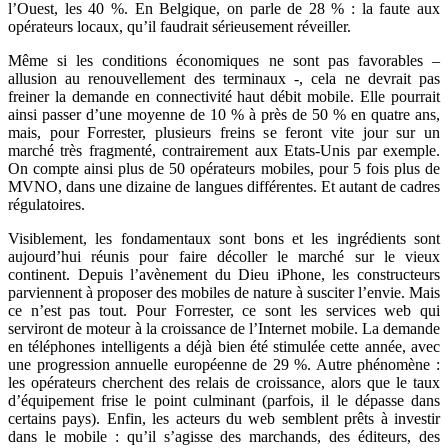
l’Ouest, les 40 %. En Belgique, on parle de 28 % : la faute aux
opérateurs locaux, qu’il faudrait sérieusement réveiller.
Même si les conditions économiques ne sont pas favorables –
allusion au renouvellement des terminaux -, cela ne devrait pas
freiner la demande en connectivité haut débit mobile. Elle pourrait
ainsi passer d’une moyenne de 10 % à près de 50 % en quatre ans,
mais, pour Forrester, plusieurs freins se feront vite jour sur un
marché très fragmenté, contrairement aux Etats-Unis par exemple.
On compte ainsi plus de 50 opérateurs mobiles, pour 5 fois plus de
MVNO, dans une dizaine de langues différentes. Et autant de cadres
régulatoires.
Visiblement, les fondamentaux sont bons et les ingrédients sont
aujourd’hui réunis pour faire décoller le marché sur le vieux
continent. Depuis l’avènement du Dieu iPhone, les constructeurs
parviennent à proposer des mobiles de nature à susciter l’envie. Mais
ce n’est pas tout. Pour Forrester, ce sont les services web qui
serviront de moteur à la croissance de l’Internet mobile. La demande
en téléphones intelligents a déjà bien été stimulée cette année, avec
une progression annuelle européenne de 29 %. Autre phénomène :
les opérateurs cherchent des relais de croissance, alors que le taux
d’équipement frise le point culminant (parfois, il le dépasse dans
certains pays). Enfin, les acteurs du web semblent prêts à investir
dans le mobile : qu’il s’agisse des marchands, des éditeurs, des