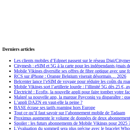
Derniers articles
Les clients mobiles d’Edpnet passent sur le réseau Digi/Cityme
Citymesh : eSIM et 5G à la carte pour les indépendants (mais des 
Mobile Vikings diversifie ses offres de fibre optique avec une
RCS sur iPhone : Orange Belgium viserait désormais… 2026
Belcenter lance l’eSIM de voyage pour réduire les coûts du r
Mobile Vikings sort l’artillerie lourde : l’illimité 5G dès 25 €
Électricité : Ecofix, la nouvelle appli pour faire tomber votre fa
Malgré sa nouvelle app, la marque Payconiq va disparaître : qu
L’appli DAZN en vaut-elle la peine ?
BASE écrase ses tarifs roaming hors Europe
Tout ce qu’il faut savoir sur l’abonnement mobile de Tadaam
Proximus augmente le volume de données de deux abonnement
Spoiler : les futurs abonnements de Mobile Vikings pour 2025 
L’évaluation du sommeil sera plus précise avec le bracelet Wh