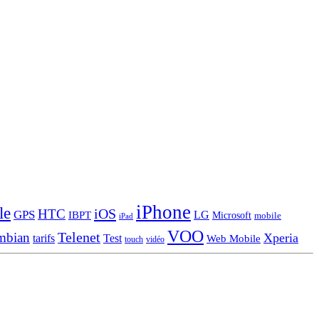
iPhone
le
iOS
HTC
GPS
LG
IBPT
Microsoft
mobile
iPad
VOO
Telenet
mbian
Xperia
tarifs
Test
Web Mobile
touch
vidéo