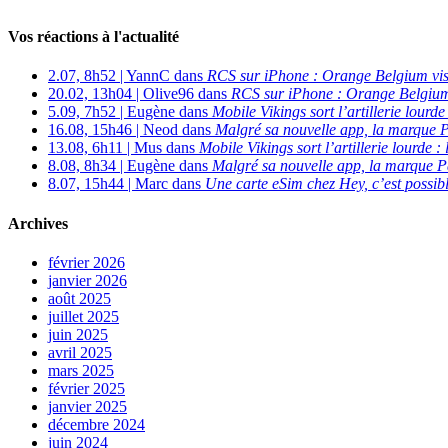
Vos réactions à l'actualité
2.07, 8h52 | YannC dans
RCS sur iPhone : Orange Belgium vi
20.02, 13h04 | Olive96 dans
RCS sur iPhone : Orange Belgium
5.09, 7h52 | Eugène dans
Mobile Vikings sort l’artillerie lour
16.08, 15h46 | Neod dans
Malgré sa nouvelle app, la marque P
13.08, 6h11 | Mus dans
Mobile Vikings sort l’artillerie lourde
8.08, 8h34 | Eugène dans
Malgré sa nouvelle app, la marque P
8.07, 15h44 | Marc dans
Une carte eSim chez Hey, c’est possibl
Archives
février 2026
janvier 2026
août 2025
juillet 2025
juin 2025
avril 2025
mars 2025
février 2025
janvier 2025
décembre 2024
juin 2024