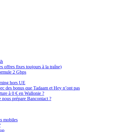
sh
offres fixes toujours à la traîne)
 formule 2 Gbps
oaming hors UE
, avec des bonus que Tadaam et Hey n’ont pas
cture à 0 € en Wallonie ?
e nous prépare Bancontact ?
s mobiles
?
oop