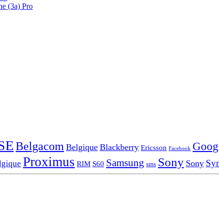
ne (3a) Pro
SE
Belgacom
Goog
Belgique
Blackberry
Ericsson
Facebook
Proximus
Sony
Samsung
Sy
Sony
lgique
RIM
S60
sms