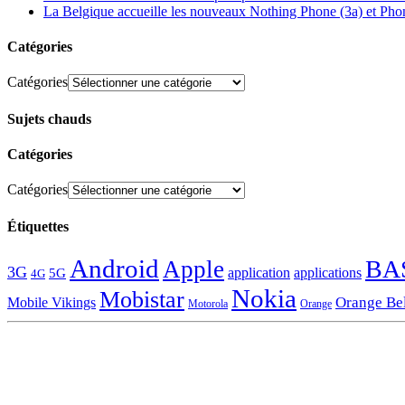
La Belgique accueille les nouveaux Nothing Phone (3a) et Pho
Catégories
Catégories
Sujets chauds
Catégories
Catégories
Étiquettes
Android
BA
Apple
3G
application
applications
5G
4G
Nokia
Mobistar
Orange Be
Mobile Vikings
Motorola
Orange