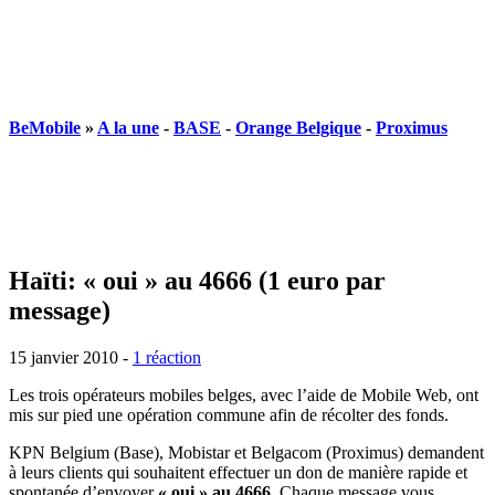
BeMobile
»
A la une
-
BASE
-
Orange Belgique
-
Proximus
Haïti: « oui » au 4666 (1 euro par
message)
15 janvier 2010
-
1 réaction
Les trois opérateurs mobiles belges, avec l’aide de Mobile Web, ont
mis sur pied une opération commune afin de récolter des fonds.
KPN Belgium (Base), Mobistar et Belgacom (Proximus) demandent
à leurs clients qui souhaitent effectuer un don de manière rapide et
spontanée d’envoyer
« oui » au 4666
. Chaque message vous