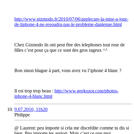
http://www.gizmodo.fr/2010/07/06/applecare-la-mise-a-jour-
de-liphone-4-ne-resoudra-pas-le-probleme-dantenne.html
Chez Gizmodo ils ont peut être des telephones tout rose de
filles c’est pour ça que ce sont des gros rageux ^^
Bon sinon blague à part, vous avez vu l’iphone 4 blanc ?
Il est trop trop beau :
http://www.geekozor.com/photos-
iphone-4-blanc.html
9.07.2010, 11h20
Philippe
@ Laurent: peu importe si cela me discrédite comme tu dis si
bien. Peu importe les apriori. Mais c’est ce que moi