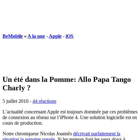
BeMobile
»
A la une
-
Apple
-
iOS
Un été dans la Pomme: Allo Papa Tango
Charly ?
5 juillet 2010
-
44 réactions
L’actualité concernant Apple est toujours dominée par ces problèmes
de connexion au réseau sur l’iPhone 4. Une solution logicielle est en
cours de production.
Notre chroniqueur Nicolas Joannès
décrivait parfaitement la
situation la semaine passée
. Si les testeurs font les yeux doux à