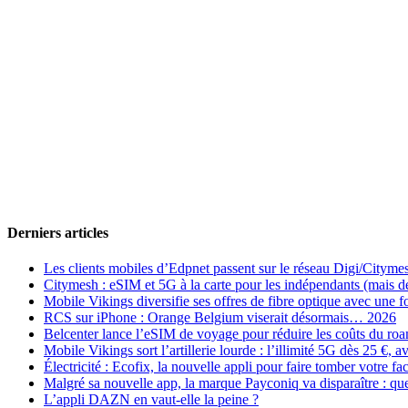
Derniers articles
Les clients mobiles d’Edpnet passent sur le réseau Digi/Cityme
Citymesh : eSIM et 5G à la carte pour les indépendants (mais des 
Mobile Vikings diversifie ses offres de fibre optique avec une
RCS sur iPhone : Orange Belgium viserait désormais… 2026
Belcenter lance l’eSIM de voyage pour réduire les coûts du r
Mobile Vikings sort l’artillerie lourde : l’illimité 5G dès 25 €
Électricité : Ecofix, la nouvelle appli pour faire tomber votre fa
Malgré sa nouvelle app, la marque Payconiq va disparaître : qu
L’appli DAZN en vaut-elle la peine ?