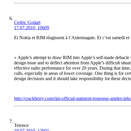
Cedric Godart
17.07.2010, 10h09
Et Nokia et RIM réagissent à l’Antennagate. Et c’est samedi et il p
« Apple’s attempt to draw RIM into Apple’s self-made debacle is
design issue and to deflect attention from Apple’s difficult sit
effective radio performance for over 20 years. During that tim
calls, especially in areas of lower coverage. One thing is for c
design decisions and it should take responsibility for these decis
http://crackberry.com/rim-official-statment-response-apples-i
Terence
19.07.2010, 12h01