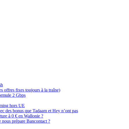
sh
offres fixes toujours à la traîne)
 formule 2 Gbps
oaming hors UE
, avec des bonus que Tadaam et Hey n’ont pas
cture à 0 € en Wallonie ?
e nous prépare Bancontact ?