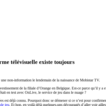
me télévisuelle existe toujours
e une non-information le lendemain de la naissance de Mobistar TV.
investissement de la filiale d’Orange en Belgique. Est-ce parce qu’il y 
ait en test avec OnLive, le service de jeu dans le nuage ?
ées est déjà connu. Pourquoi donc se démener si ce n’est pour confirmer
 de jeu
. Et hop, en voilà déjà quelques-uns découragés d’aller voir ailleu