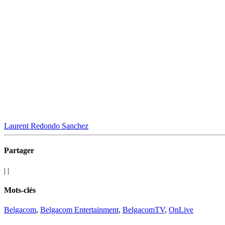
Laurent Redondo Sanchez
Partager
|
|
Mots-clés
Belgacom
,
Belgacom Entertainment
,
BelgacomTV
,
OnLive