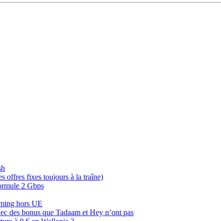
sh
offres fixes toujours à la traîne)
 formule 2 Gbps
oaming hors UE
, avec des bonus que Tadaam et Hey n’ont pas