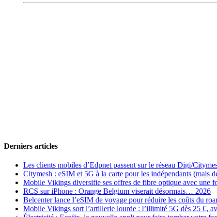
Derniers articles
Les clients mobiles d’Edpnet passent sur le réseau Digi/Cityme
Citymesh : eSIM et 5G à la carte pour les indépendants (mais des 
Mobile Vikings diversifie ses offres de fibre optique avec une
RCS sur iPhone : Orange Belgium viserait désormais… 2026
Belcenter lance l’eSIM de voyage pour réduire les coûts du r
Mobile Vikings sort l’artillerie lourde : l’illimité 5G dès 25 €