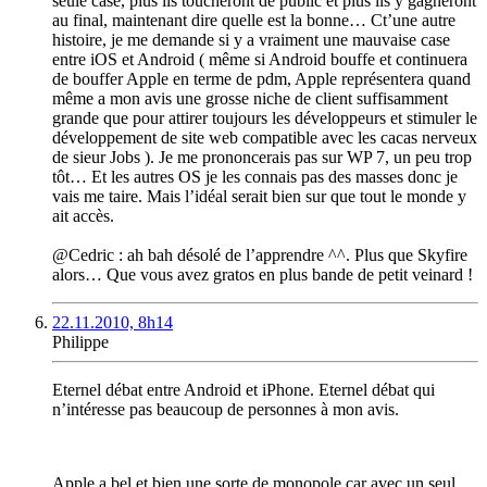
seule case, plus ils toucheront de public et plus ils y gagneront
au final, maintenant dire quelle est la bonne… Ct’une autre
histoire, je me demande si y a vraiment une mauvaise case
entre iOS et Android ( même si Android bouffe et continuera
de bouffer Apple en terme de pdm, Apple représentera quand
même a mon avis une grosse niche de client suffisamment
grande que pour attirer toujours les développeurs et stimuler le
développement de site web compatible avec les cacas nerveux
de sieur Jobs ). Je me prononcerais pas sur WP 7, un peu trop
tôt… Et les autres OS je les connais pas des masses donc je
vais me taire. Mais l’idéal serait bien sur que tout le monde y
ait accès.
@Cedric : ah bah désolé de l’apprendre ^^. Plus que Skyfire
alors… Que vous avez gratos en plus bande de petit veinard !
22.11.2010, 8h14
Philippe
Eternel débat entre Android et iPhone. Eternel débat qui
n’intéresse pas beaucoup de personnes à mon avis.
Apple a bel et bien une sorte de monopole car avec un seul