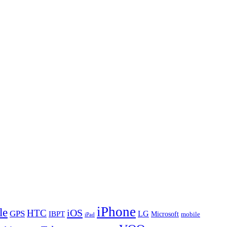
iPhone
le
iOS
HTC
GPS
LG
IBPT
Microsoft
mobile
iPad