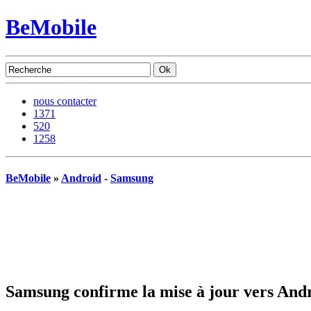
BeMobile
nous contacter
1371
520
1258
BeMobile
»
Android
-
Samsung
Samsung confirme la mise à jour vers Andr