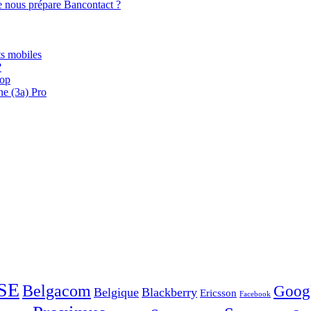
e nous prépare Bancontact ?
s mobiles
?
oop
ne (3a) Pro
SE
Belgacom
Goog
Belgique
Blackberry
Ericsson
Facebook