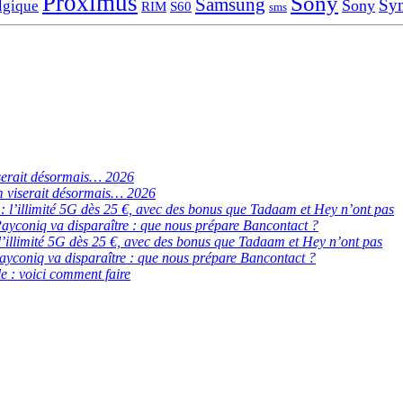
Proximus
Sony
Samsung
Sy
Sony
lgique
RIM
S60
sms
serait désormais… 2026
 viserait désormais… 2026
de : l’illimité 5G dès 25 €, avec des bonus que Tadaam et Hey n’ont pas
ayconiq va disparaître : que nous prépare Bancontact ?
 : l’illimité 5G dès 25 €, avec des bonus que Tadaam et Hey n’ont pas
ayconiq va disparaître : que nous prépare Bancontact ?
e : voici comment faire