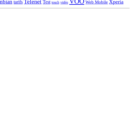
VOO
Telenet
mbian
Xperia
tarifs
Test
Web Mobile
touch
vidéo