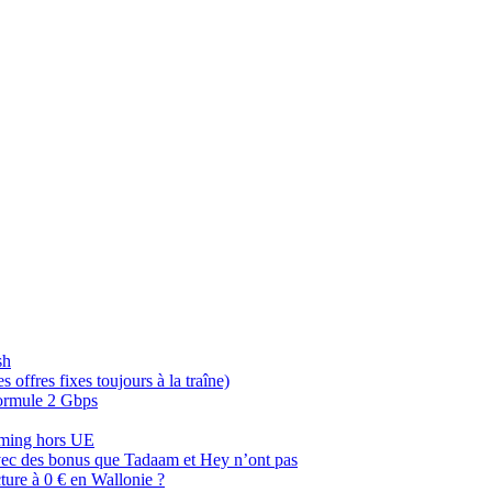
sh
offres fixes toujours à la traîne)
 formule 2 Gbps
oaming hors UE
, avec des bonus que Tadaam et Hey n’ont pas
cture à 0 € en Wallonie ?