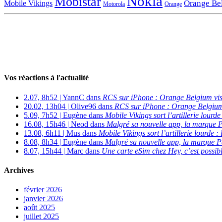
Nokia
Mobistar
Orange Be
Mobile Vikings
Motorola
Orange
Vos réactions à l'actualité
2.07, 8h52 | YannC dans
RCS sur iPhone : Orange Belgium vi
20.02, 13h04 | Olive96 dans
RCS sur iPhone : Orange Belgium
5.09, 7h52 | Eugène dans
Mobile Vikings sort l’artillerie lour
16.08, 15h46 | Neod dans
Malgré sa nouvelle app, la marque P
13.08, 6h11 | Mus dans
Mobile Vikings sort l’artillerie lourde
8.08, 8h34 | Eugène dans
Malgré sa nouvelle app, la marque P
8.07, 15h44 | Marc dans
Une carte eSim chez Hey, c’est possibl
Archives
février 2026
janvier 2026
août 2025
juillet 2025