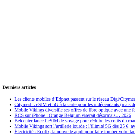
Derniers articles
Les clients mobiles d’Edpnet passent sur le réseau Digi/Cityme
Citymesh : eSIM et 5G à la carte pour les indépendants (mais des 
Mobile Vikings diversifie ses offres de fibre optique avec une
RCS sur iPhone : Orange Belgium viserait désormais… 2026
Belcenter lance l’eSIM de voyage pour réduire les coûts du r
Mobile Vikings sort l’artillerie lourde : l’illimité 5G dès 25 €
Électricité : Ecofix, la nouvelle appli pour faire tomber votre fa