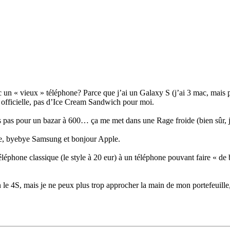
un « vieux » téléphone? Parce que j’ai un Galaxy S (j’ai 3 mac, mais pou
r officielle, pas d’Ice Cream Sandwich pour moi.
s pas pour un bazar à 600… ça me met dans une Rage froide (bien sûr, je
de, byebye Samsung et bonjour Apple.
éléphone classique (le style à 20 eur) à un téléphone pouvant faire « de b
en le 4S, mais je ne peux plus trop approcher la main de mon portefeuille