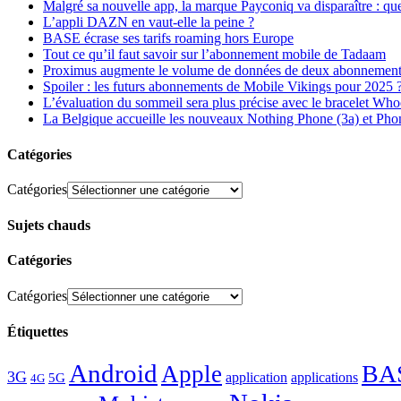
Malgré sa nouvelle app, la marque Payconiq va disparaître : qu
L’appli DAZN en vaut-elle la peine ?
BASE écrase ses tarifs roaming hors Europe
Tout ce qu’il faut savoir sur l’abonnement mobile de Tadaam
Proximus augmente le volume de données de deux abonnement
Spoiler : les futurs abonnements de Mobile Vikings pour 2025 
L’évaluation du sommeil sera plus précise avec le bracelet Wh
La Belgique accueille les nouveaux Nothing Phone (3a) et Pho
Catégories
Catégories
Sujets chauds
Catégories
Catégories
Étiquettes
Android
BA
Apple
3G
application
applications
5G
4G