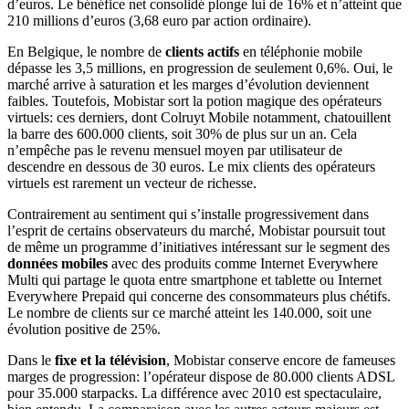
d’euros. Le bénéfice net consolidé plonge lui de 16% et n’atteint que
210 millions d’euros (3,68 euro par action ordinaire).
En Belgique, le nombre de
clients actifs
en téléphonie mobile
dépasse les 3,5 millions, en progression de seulement 0,6%. Oui, le
marché arrive à saturation et les marges d’évolution deviennent
faibles. Toutefois, Mobistar sort la potion magique des opérateurs
virtuels: ces derniers, dont Colruyt Mobile notamment, chatouillent
la barre des 600.000 clients, soit 30% de plus sur un an. Cela
n’empêche pas le revenu mensuel moyen par utilisateur de
descendre en dessous de 30 euros. Le mix clients des opérateurs
virtuels est rarement un vecteur de richesse.
Contrairement au sentiment qui s’installe progressivement dans
l’esprit de certains observateurs du marché, Mobistar poursuit tout
de même un programme d’initiatives intéressant sur le segment des
données mobiles
avec des produits comme Internet Everywhere
Multi qui partage le quota entre smartphone et tablette ou Internet
Everywhere Prepaid qui concerne des consommateurs plus chétifs.
Le nombre de clients sur ce marché atteint les 140.000, soit une
évolution positive de 25%.
Dans le
fixe et la télévision
, Mobistar conserve encore de fameuses
marges de progression: l’opérateur dispose de 80.000 clients ADSL
pour 35.000 starpacks. La différence avec 2010 est spectaculaire,