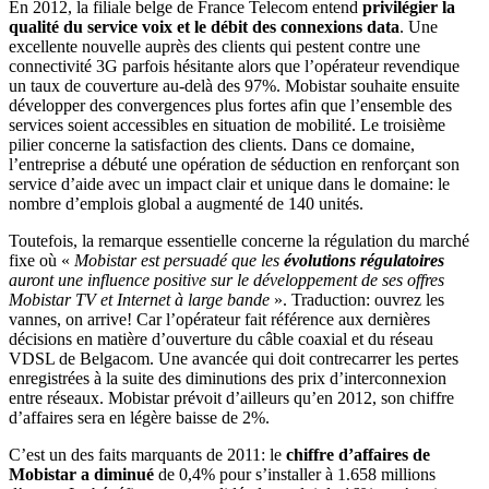
En 2012, la filiale belge de France Telecom entend
privilégier la
qualité du service voix et le débit des connexions data
. Une
excellente nouvelle auprès des clients qui pestent contre une
connectivité 3G parfois hésitante alors que l’opérateur revendique
un taux de couverture au-delà des 97%. Mobistar souhaite ensuite
développer des convergences plus fortes afin que l’ensemble des
services soient accessibles en situation de mobilité. Le troisième
pilier concerne la satisfaction des clients. Dans ce domaine,
l’entreprise a débuté une opération de séduction en renforçant son
service d’aide avec un impact clair et unique dans le domaine: le
nombre d’emplois global a augmenté de 140 unités.
Toutefois, la remarque essentielle concerne la régulation du marché
fixe où «
Mobistar est persuadé que les
évolutions régulatoires
auront une influence positive sur le développement de ses offres
Mobistar TV et Internet à large bande
». Traduction: ouvrez les
vannes, on arrive! Car l’opérateur fait référence aux dernières
décisions en matière d’ouverture du câble coaxial et du réseau
VDSL de Belgacom. Une avancée qui doit contrecarrer les pertes
enregistrées à la suite des diminutions des prix d’interconnexion
entre réseaux. Mobistar prévoit d’ailleurs qu’en 2012, son chiffre
d’affaires sera en légère baisse de 2%.
C’est un des faits marquants de 2011: le
chiffre d’affaires de
Mobistar a diminué
de 0,4% pour s’installer à 1.658 millions