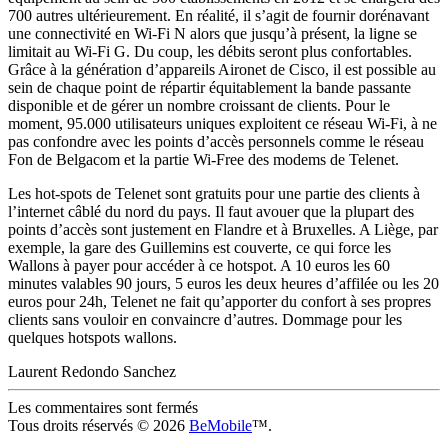
700 autres ultérieurement. En réalité, il s’agit de fournir dorénavant
une connectivité en Wi-Fi N alors que jusqu’à présent, la ligne se
limitait au Wi-Fi G. Du coup, les débits seront plus confortables.
Grâce à la génération d’appareils Aironet de Cisco, il est possible au
sein de chaque point de répartir équitablement la bande passante
disponible et de gérer un nombre croissant de clients. Pour le
moment, 95.000 utilisateurs uniques exploitent ce réseau Wi-Fi, à ne
pas confondre avec les points d’accès personnels comme le réseau
Fon de Belgacom et la partie Wi-Free des modems de Telenet.
Les hot-spots de Telenet sont gratuits pour une partie des clients à
l’internet câblé du nord du pays. Il faut avouer que la plupart des
points d’accès sont justement en Flandre et à Bruxelles. A Liège, par
exemple, la gare des Guillemins est couverte, ce qui force les
Wallons à payer pour accéder à ce hotspot. A 10 euros les 60
minutes valables 90 jours, 5 euros les deux heures d’affilée ou les 20
euros pour 24h, Telenet ne fait qu’apporter du confort à ses propres
clients sans vouloir en convaincre d’autres. Dommage pour les
quelques hotspots wallons.
Laurent Redondo Sanchez
Les commentaires sont fermés
Tous droits réservés © 2026
BeMobile
™.