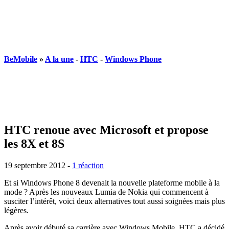
BeMobile
»
A la une
-
HTC
-
Windows Phone
HTC renoue avec Microsoft et propose
les 8X et 8S
19 septembre 2012
-
1 réaction
Et si Windows Phone 8 devenait la nouvelle plateforme mobile à la
mode ? Après les nouveaux Lumia de Nokia qui commencent à
susciter l’intérêt, voici deux alternatives tout aussi soignées mais plus
légères.
Après avoir débuté sa carrière avec Windows Mobile, HTC a décidé