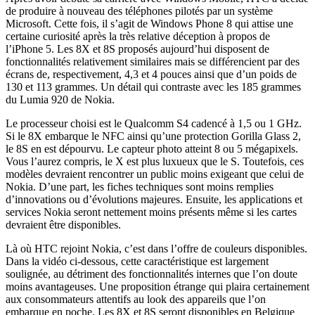
de produire à nouveau des téléphones pilotés par un système
Microsoft. Cette fois, il s’agit de Windows Phone 8 qui attise une
certaine curiosité après la très relative déception à propos de
l’iPhone 5. Les 8X et 8S proposés aujourd’hui disposent de
fonctionnalités relativement similaires mais se différencient par des
écrans de, respectivement, 4,3 et 4 pouces ainsi que d’un poids de
130 et 113 grammes. Un détail qui contraste avec les 185 grammes
du Lumia 920 de Nokia.
Le processeur choisi est le Qualcomm S4 cadencé à 1,5 ou 1 GHz.
Si le 8X embarque le NFC ainsi qu’une protection Gorilla Glass 2,
le 8S en est dépourvu. Le capteur photo atteint 8 ou 5 mégapixels.
Vous l’aurez compris, le X est plus luxueux que le S. Toutefois, ces
modèles devraient rencontrer un public moins exigeant que celui de
Nokia. D’une part, les fiches techniques sont moins remplies
d’innovations ou d’évolutions majeures. Ensuite, les applications et
services Nokia seront nettement moins présents même si les cartes
devraient être disponibles.
Là où HTC rejoint Nokia, c’est dans l’offre de couleurs disponibles.
Dans la vidéo ci-dessous, cette caractéristique est largement
soulignée, au détriment des fonctionnalités internes que l’on doute
moins avantageuses. Une proposition étrange qui plaira certainement
aux consommateurs attentifs au look des appareils que l’on
embarque en poche. Les 8X et 8S seront disponibles en Belgique